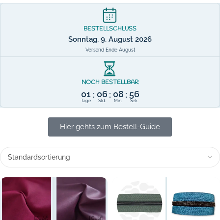
BESTELLSCHLUSS
Sonntag, 9. August 2026
Versand Ende August
NOCH BESTELLBAR
01
06
08
56
:
:
:
Tage
Std.
Min.
Sek.
Hier gehts zum Bestell-Guide