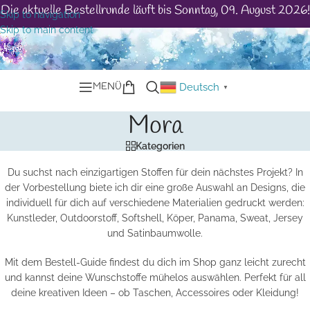
Die aktuelle Bestellrunde läuft bis Sonntag, 09. August 2026!
Skip to navigation
Skip to main content
MENÜ
Deutsch
▼
Mora
Kategorien
Du suchst nach einzigartigen Stoffen für dein nächstes Projekt? In
der Vorbestellung biete ich dir eine große Auswahl an Designs, die
individuell für dich auf verschiedene Materialien gedruckt werden:
Kunstleder, Outdoorstoff, Softshell, Köper, Panama, Sweat, Jersey
und Satinbaumwolle.
Mit dem Bestell-Guide findest du dich im Shop ganz leicht zurecht
und kannst deine Wunschstoffe mühelos auswählen. Perfekt für all
deine kreativen Ideen – ob Taschen, Accessoires oder Kleidung!