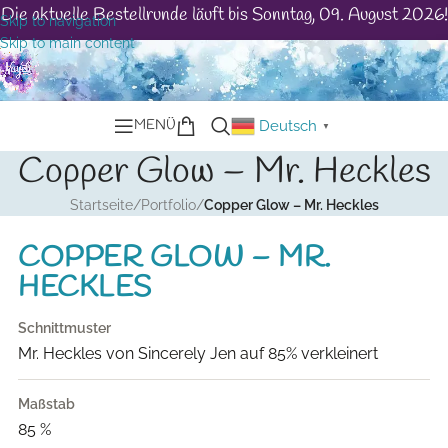
Die aktuelle Bestellrunde läuft bis Sonntag, 09. August 2026!
Skip to navigation
Skip to main content
MENÜ
Deutsch
▼
Copper Glow – Mr. Heckles
Startseite
/
Portfolio
/
Copper Glow – Mr. Heckles
COPPER GLOW – MR.
HECKLES
Schnittmuster
Mr. Heckles von Sincerely Jen auf 85% verkleinert
Maßstab
85 %