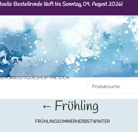
tuelle Bestellrunde läuft bis Sonntag, 09. August 2026!
BEHÖR
BOUTIQUE
SHOP THE LOOK
Frühling
FRÜHLING
SOMMER
HERBST
WINTER