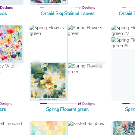
 Designs
+33 Designs
ows
Orchid Sky Stained Leaves
Orchid 
Designs
+16 Designs
ers
Spring Flowers green
Spri