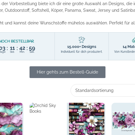
n der Vorbestellung biete ich dir eine große Auswahl an Designs, die 
r, Outdoorstoff, Softshell, Köper, Panama, Sweat, Jersey und Satin
ht und kannst deine Wunschstoffe mühelos auswählen. Perfekt für al
NOCH BESTELLBAR
15.000+ Designs
14 Mat
03
11
42
58
:
:
:
Individuell für dich produziert.
Von Kunstleder
Tage
Std.
Min.
Sek.
Hier gehts zum Bestell-Guide