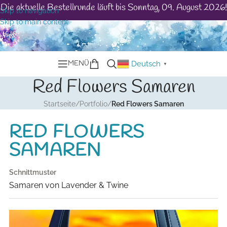
Die aktuelle Bestellrunde läuft bis Sonntag, 09. August 2026!
Skip to navigation
Skip to main content
MENÜ
Deutsch
▼
Red Flowers Samaren
Startseite
/
Portfolio
/
Red Flowers Samaren
RED FLOWERS
SAMAREN
Schnittmuster
Samaren von Lavender & Twine