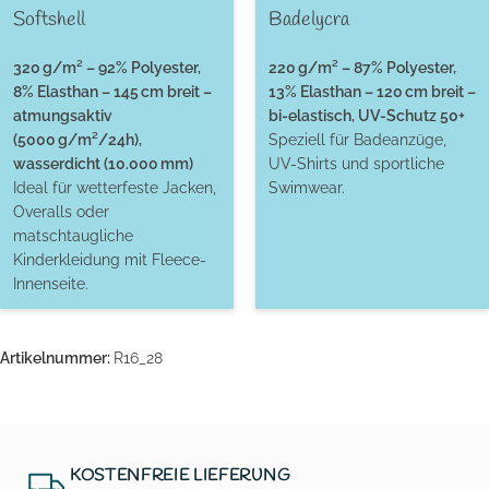
Softshell
Badelycra
320 g/m² – 92% Polyester,
220 g/m² – 87% Polyester,
8% Elasthan – 145 cm breit –
13% Elasthan – 120 cm breit –
atmungsaktiv
bi-elastisch, UV-Schutz 50+
(5000 g/m²/24h),
Speziell für Badeanzüge,
wasserdicht (10.000 mm)
UV-Shirts und sportliche
Ideal für wetterfeste Jacken,
Swimwear.
Overalls oder
matschtaugliche
Kinderkleidung mit Fleece-
Innenseite.
Artikelnummer:
R16_28
KOSTENFREIE LIEFERUNG