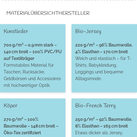
MATERIALÜBERSICHT
HERSTELLER
Kunstleder
Bio-Jersey
700 g/m² – 0,9 mm stark –
220 g/m² – 96% Baumwolle,
140 cm breit – 100% PVC/PU
4% Elasthan – 170 cm breit
auf Textilträger
Weich und elastisch – für T-
Formstabiles Material für
Shirts, Babykleidung,
Taschen, Rucksäcke,
Leggings und bequeme
Geldbörsen und Accessoires
Alltagsmode.
mit hochwertiger Optik.
Köper
Bio-French Terry
270 g/m² – 100%
250 g/m² – 92% Baumwolle,
Baumwolle – 148 cm breit –
8% Elasthan – 165 cm breit
Öko-Tex zertifiziert
Etwas dicker als Jersey,