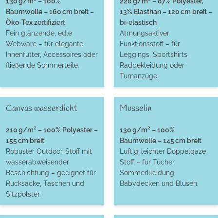
130 g/m² – 100%
220 g/m² – 87% Polyester,
Baumwolle – 160 cm breit –
13% Elasthan – 120 cm breit –
Öko-Tex zertifiziert
bi-elastisch
Fein glänzende, edle
Atmungsaktiver
Webware – für elegante
Funktionsstoff – für
Innenfutter, Accessoires oder
Leggings, Sportshirts,
fließende Sommerteile.
Radbekleidung oder
Turnanzüge.
Canvas wasserdicht
Musselin
210 g/m² – 100% Polyester –
130 g/m² – 100%
155 cm breit
Baumwolle – 145 cm breit
Robuster Outdoor-Stoff mit
Luftig-leichter Doppelgaze-
wasserabweisender
Stoff – für Tücher,
Beschichtung – geeignet für
Sommerkleidung,
Rucksäcke, Taschen und
Babydecken und Blusen.
Sitzpolster.