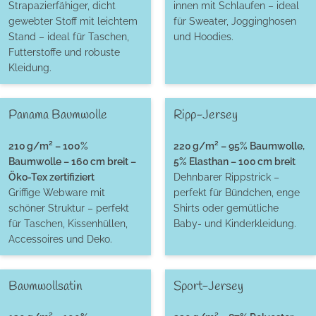
Strapazierfähiger, dicht
innen mit Schlaufen – ideal
gewebter Stoff mit leichtem
für Sweater, Jogginghosen
Stand – ideal für Taschen,
und Hoodies.
Futterstoffe und robuste
Kleidung.
Panama Baumwolle
Ripp-Jersey
210 g/m² – 100%
220 g/m² – 95% Baumwolle,
Baumwolle – 160 cm breit –
5% Elasthan – 100 cm breit
Öko-Tex zertifiziert
Dehnbarer Rippstrick –
Griffige Webware mit
perfekt für Bündchen, enge
schöner Struktur – perfekt
Shirts oder gemütliche
für Taschen, Kissenhüllen,
Baby- und Kinderkleidung.
Accessoires und Deko.
Baumwollsatin
Sport-Jersey