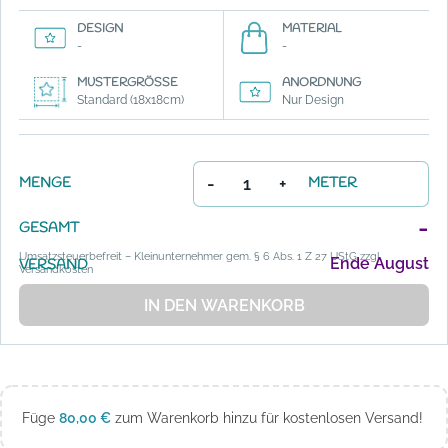
DESIGN
MATERIAL
-
-
MUSTERGRÖSSE
ANORDNUNG
Standard (18x18cm)
Nur Design
-
+
MENGE
METER
-
GESAMT
Umsatzsteuerbefreit – Kleinunternehmer gem. § 6 Abs. 1 Z 27 UStG zzgl.
Ende August
VERSAND
Versandkosten
IN DEN WARENKORB
Füge
80,00
€
zum Warenkorb hinzu für kostenlosen Versand!