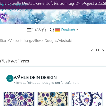
Die aktuelle Bestellrunde läuft bis Sonntag, 09. August 2026!
Skip to navigation
Skip to main content
MENÜ
Deutsch
▼
Start
/
Vorbestellung
/
Allover Designs
/
Abstrakt
Abstract Trees
WÄHLE DEIN DESIGN
1
Klicke auf eines der Designs, um fortzufahren.