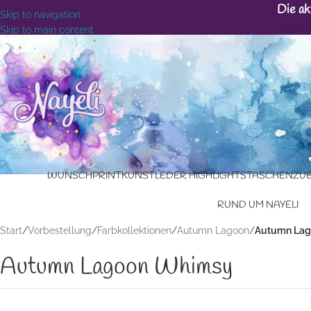
Die ak
Skip to navigation
Skip to main content
WUNSCHPRINT
KUNSTLEDER HIGHLIGHTS
TASCHENZU
RUND UM NAYELI
Start
/
Vorbestellung
/
Farbkollektionen
/
Autumn Lagoon
/
Autumn Lag
Autumn Lagoon Whimsy