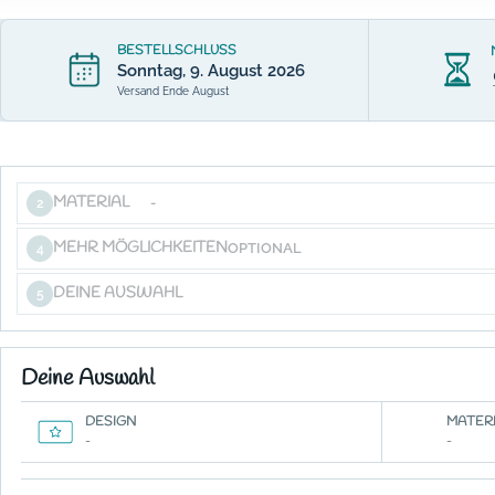
BESTELLSCHLUSS
Sonntag, 9. August 2026
Versand Ende August
MATERIAL
-
2
MEHR MÖGLICHKEITEN
OPTIONAL
4
DEINE AUSWAHL
5
Deine Auswahl
DESIGN
MATERI
-
-