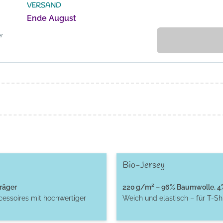
VERSAND
Ende August
er
Bio-Jersey
räger
220 g/m² – 96% Baumwolle, 4% 
cessoires mit hochwertiger
Weich und elastisch – für T-S