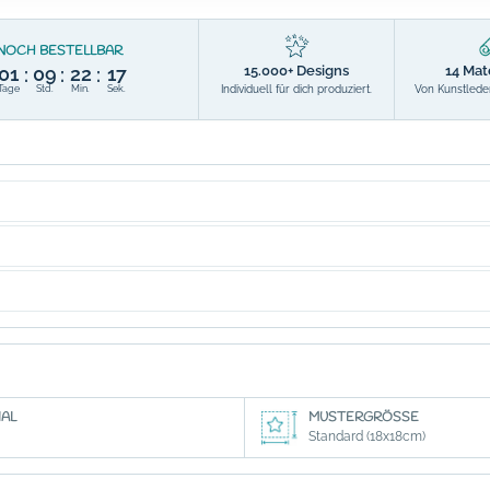
NOCH BESTELLBAR
15.000+ Designs
14 Mat
01
09
22
15
:
:
:
Individuell für dich produziert.
Von Kunstleder
Tage
Std.
Min.
Sek.
AL
MUSTERGRÖSSE
Standard (18x18cm)