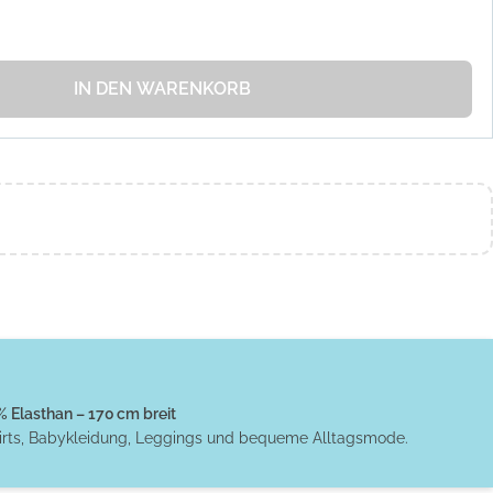
IN DEN WARENKORB
Elasthan – 170 cm breit
hirts, Babykleidung, Leggings und bequeme Alltagsmode.