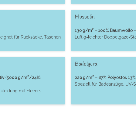
Musselin
130 g/m² – 100% Baumwolle – 
eignet für Rucksäcke, Taschen
Luftig-leichter Doppelgaze-St
Badelycra
tiv (5000 g/m²/24h),
220 g/m² – 87% Polyester, 13% 
Speziell für Badeanzüge, UV-S
rkleidung mit Fleece-