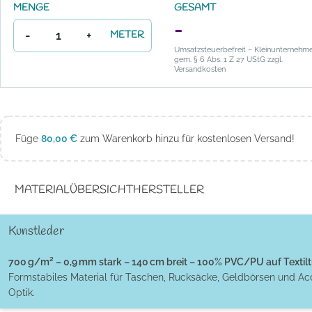
MENGE
GESAMT
-
-
+
METER
Umsatzsteuerbefreit – Kleinunternehm
gem. § 6 Abs. 1 Z 27 UStG zzgl.
Versandkosten
Füge
80,00
€
zum Warenkorb hinzu für kostenlosen Versand!
MATERIALÜBERSICHT
HERSTELLER
Kunstleder
700 g/m² – 0,9 mm stark – 140 cm breit – 100% PVC/PU auf Textilt
Formstabiles Material für Taschen, Rucksäcke, Geldbörsen und Ac
Optik.