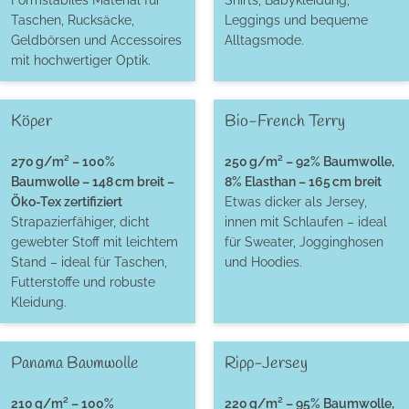
Formstabiles Material für
Shirts, Babykleidung,
Taschen, Rucksäcke,
Leggings und bequeme
Geldbörsen und Accessoires
Alltagsmode.
mit hochwertiger Optik.
Köper
Bio-French Terry
270 g/m² – 100%
250 g/m² – 92% Baumwolle,
Baumwolle – 148 cm breit –
8% Elasthan – 165 cm breit
Öko-Tex zertifiziert
Etwas dicker als Jersey,
Strapazierfähiger, dicht
innen mit Schlaufen – ideal
gewebter Stoff mit leichtem
für Sweater, Jogginghosen
Stand – ideal für Taschen,
und Hoodies.
Futterstoffe und robuste
Kleidung.
Panama Baumwolle
Ripp-Jersey
210 g/m² – 100%
220 g/m² – 95% Baumwolle,