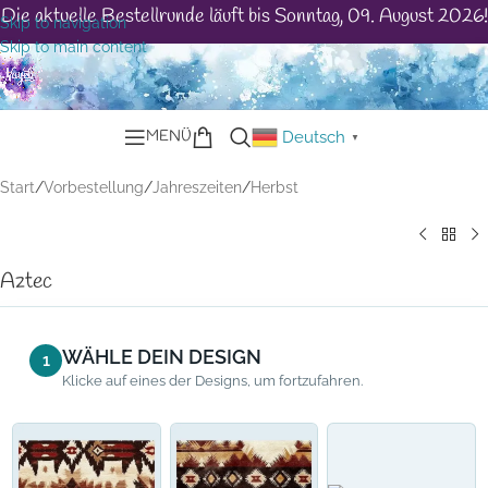
Die aktuelle Bestellrunde läuft bis Sonntag, 09. August 2026!
Skip to navigation
Skip to main content
MENÜ
Deutsch
▼
Start
/
Vorbestellung
/
Jahreszeiten
/
Herbst
Aztec
WÄHLE DEIN DESIGN
1
Klicke auf eines der Designs, um fortzufahren.