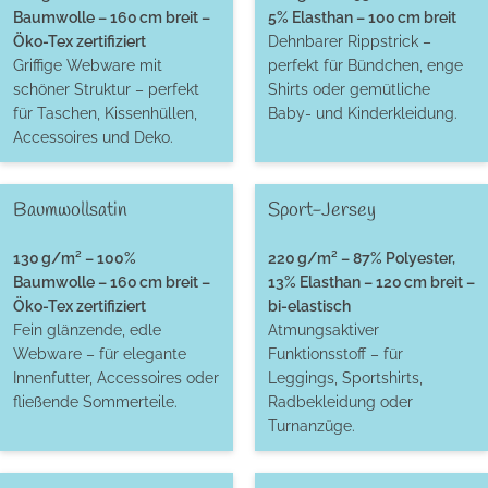
Baumwolle – 160 cm breit –
5% Elasthan – 100 cm breit
Öko-Tex zertifiziert
Dehnbarer Rippstrick –
Griffige Webware mit
perfekt für Bündchen, enge
schöner Struktur – perfekt
Shirts oder gemütliche
für Taschen, Kissenhüllen,
Baby- und Kinderkleidung.
Accessoires und Deko.
Baumwollsatin
Sport-Jersey
130 g/m² – 100%
220 g/m² – 87% Polyester,
Baumwolle – 160 cm breit –
13% Elasthan – 120 cm breit –
Öko-Tex zertifiziert
bi-elastisch
Fein glänzende, edle
Atmungsaktiver
Webware – für elegante
Funktionsstoff – für
Innenfutter, Accessoires oder
Leggings, Sportshirts,
fließende Sommerteile.
Radbekleidung oder
Turnanzüge.