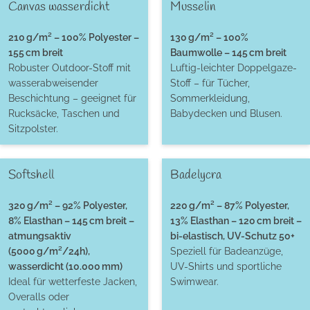
Canvas wasserdicht
Musselin
210 g/m² – 100% Polyester –
130 g/m² – 100%
155 cm breit
Baumwolle – 145 cm breit
Robuster Outdoor-Stoff mit
Luftig-leichter Doppelgaze-
wasserabweisender
Stoff – für Tücher,
Beschichtung – geeignet für
Sommerkleidung,
Rucksäcke, Taschen und
Babydecken und Blusen.
Sitzpolster.
Softshell
Badelycra
320 g/m² – 92% Polyester,
220 g/m² – 87% Polyester,
8% Elasthan – 145 cm breit –
13% Elasthan – 120 cm breit –
atmungsaktiv
bi-elastisch, UV-Schutz 50+
(5000 g/m²/24h),
Speziell für Badeanzüge,
wasserdicht (10.000 mm)
UV-Shirts und sportliche
Ideal für wetterfeste Jacken,
Swimwear.
Overalls oder