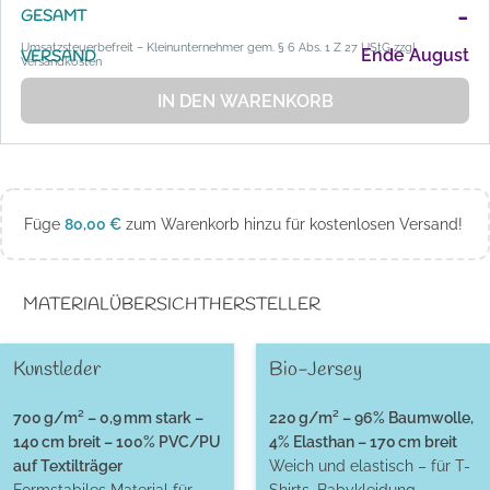
-
GESAMT
Umsatzsteuerbefreit – Kleinunternehmer gem. § 6 Abs. 1 Z 27 UStG zzgl.
Ende August
VERSAND
Versandkosten
IN DEN WARENKORB
Füge
80,00
€
zum Warenkorb hinzu für kostenlosen Versand!
MATERIALÜBERSICHT
HERSTELLER
Kunstleder
Bio-Jersey
700 g/m² – 0,9 mm stark –
220 g/m² – 96% Baumwolle,
140 cm breit – 100% PVC/PU
4% Elasthan – 170 cm breit
auf Textilträger
Weich und elastisch – für T-