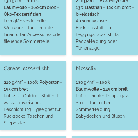
130 g/m² – 100%
220 g/m² – 87% Polyester,
Baumwolle – 160 cm breit –
13% Elasthan – 120 cm breit –
Öko-Tex zertifiziert
bi-elastisch
Fein glänzende, edle
Atmungsaktiver
Webware – für elegante
Funktionsstoff – für
Innenfutter, Accessoires oder
Leggings, Sportshirts,
fließende Sommerteile.
Radbekleidung oder
Turnanzüge.
Canvas wasserdicht
Musselin
210 g/m² – 100% Polyester –
130 g/m² – 100%
155 cm breit
Baumwolle – 145 cm breit
Robuster Outdoor-Stoff mit
Luftig-leichter Doppelgaze-
wasserabweisender
Stoff – für Tücher,
Beschichtung – geeignet für
Sommerkleidung,
Rucksäcke, Taschen und
Babydecken und Blusen.
Sitzpolster.