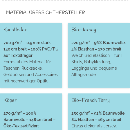
MATERIALÜBERSICHT
HERSTELLER
Kunstleder
Bio-Jersey
700 g/m² – 0,9 mm stark –
220 g/m² – 96% Baumwolle,
140 cm breit – 100% PVC/PU
4% Elasthan – 170 cm breit
auf Textilträger
Weich und elastisch – für T-
Formstabiles Material für
Shirts, Babykleidung,
Taschen, Rucksäcke,
Leggings und bequeme
Geldbörsen und Accessoires
Alltagsmode.
mit hochwertiger Optik.
Köper
Bio-French Terry
270 g/m² – 100%
250 g/m² – 92% Baumwolle,
Baumwolle – 148 cm breit –
8% Elasthan – 165 cm breit
Öko-Tex zertifiziert
Etwas dicker als Jersey,