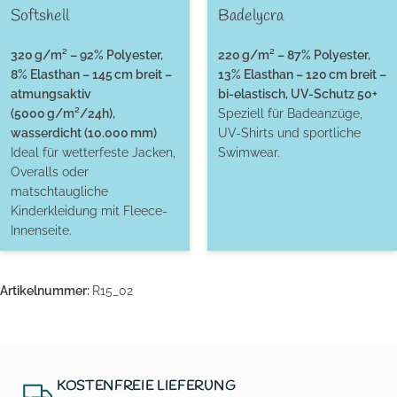
Softshell
Badelycra
320 g/m² – 92% Polyester,
220 g/m² – 87% Polyester,
8% Elasthan – 145 cm breit –
13% Elasthan – 120 cm breit –
atmungsaktiv
bi-elastisch, UV-Schutz 50+
(5000 g/m²/24h),
Speziell für Badeanzüge,
wasserdicht (10.000 mm)
UV-Shirts und sportliche
Ideal für wetterfeste Jacken,
Swimwear.
Overalls oder
matschtaugliche
Kinderkleidung mit Fleece-
Innenseite.
Artikelnummer:
R15_02
KOSTENFREIE LIEFERUNG