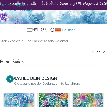
Die aktuelle Bestellrunde läuft bis Sonntag, 09. August 2026!
Skip to navigation
Skip to main content
MENÜ
Deutsch
▼
Start
/
Vorbestellung
/
Jahreszeiten
/
Sommer
Boho Swirls
WÄHLE DEIN DESIGN
1
Klicke auf eines der Designs, um fortzufahren.