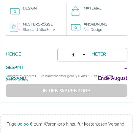
DESIGN
MATERIAL
-
-
MUSTERGRÖSSE
ANORDNUNG
Standard (18x18cm)
Nur Design
-
+
MENGE
METER
-
GESAMT
Umsatzsteuerbefreit – Kleinunternehmer gem. § 6 Abs. 1 Z 27 UStG zzgl.
Ende August
VERSAND
Versandkosten
IN DEN WARENKORB
Füge
80,00
€
zum Warenkorb hinzu für kostenlosen Versand!