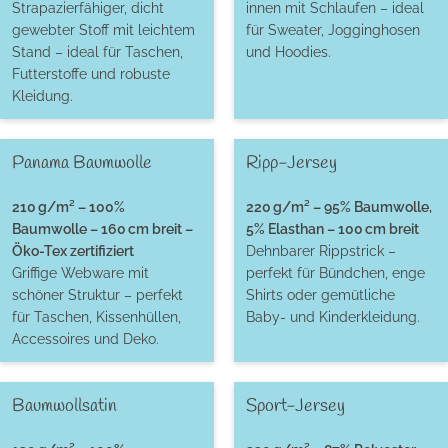
Strapazierfähiger, dicht
innen mit Schlaufen – ideal
gewebter Stoff mit leichtem
für Sweater, Jogginghosen
Stand – ideal für Taschen,
und Hoodies.
Futterstoffe und robuste
Kleidung.
Panama Baumwolle
Ripp-Jersey
210 g/m² – 100%
220 g/m² – 95% Baumwolle,
Baumwolle – 160 cm breit –
5% Elasthan – 100 cm breit
Öko-Tex zertifiziert
Dehnbarer Rippstrick –
Griffige Webware mit
perfekt für Bündchen, enge
schöner Struktur – perfekt
Shirts oder gemütliche
für Taschen, Kissenhüllen,
Baby- und Kinderkleidung.
Accessoires und Deko.
Baumwollsatin
Sport-Jersey