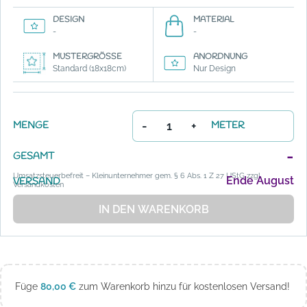
DESIGN
MATERIAL
-
-
MUSTERGRÖSSE
ANORDNUNG
Standard (18x18cm)
Nur Design
-
+
MENGE
METER
-
GESAMT
Umsatzsteuerbefreit – Kleinunternehmer gem. § 6 Abs. 1 Z 27 UStG zzgl.
Ende August
VERSAND
Versandkosten
IN DEN WARENKORB
Füge
80,00
€
zum Warenkorb hinzu für kostenlosen Versand!