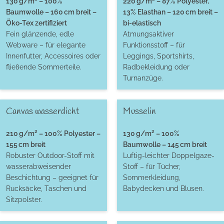
130 g/m² – 100%
220 g/m² – 87% Polyester,
Baumwolle – 160 cm breit –
13% Elasthan – 120 cm breit –
Öko-Tex zertifiziert
bi-elastisch
Fein glänzende, edle
Atmungsaktiver
Webware – für elegante
Funktionsstoff – für
Innenfutter, Accessoires oder
Leggings, Sportshirts,
fließende Sommerteile.
Radbekleidung oder
Turnanzüge.
Canvas wasserdicht
Musselin
210 g/m² – 100% Polyester –
130 g/m² – 100%
155 cm breit
Baumwolle – 145 cm breit
Robuster Outdoor-Stoff mit
Luftig-leichter Doppelgaze-
wasserabweisender
Stoff – für Tücher,
Beschichtung – geeignet für
Sommerkleidung,
Rucksäcke, Taschen und
Babydecken und Blusen.
Sitzpolster.