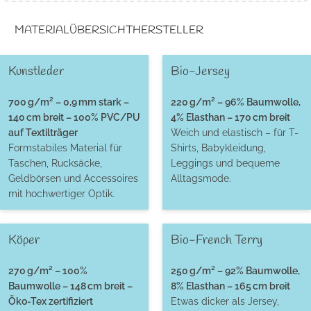
MATERIALÜBERSICHT
HERSTELLER
Kunstleder
Bio-Jersey
700 g/m² – 0,9 mm stark –
220 g/m² – 96% Baumwolle,
140 cm breit – 100% PVC/PU
4% Elasthan – 170 cm breit
auf Textilträger
Weich und elastisch – für T-
Formstabiles Material für
Shirts, Babykleidung,
Taschen, Rucksäcke,
Leggings und bequeme
Geldbörsen und Accessoires
Alltagsmode.
mit hochwertiger Optik.
Köper
Bio-French Terry
270 g/m² – 100%
250 g/m² – 92% Baumwolle,
Baumwolle – 148 cm breit –
8% Elasthan – 165 cm breit
Öko-Tex zertifiziert
Etwas dicker als Jersey,