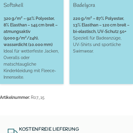
Softshell
Badelycra
320 g/m² – 92% Polyester,
220 g/m² – 87% Polyester,
8% Elasthan – 145 cm breit –
13% Elasthan – 120 cm breit –
atmungsaktiv
bi-elastisch, UV-Schutz 50+
(5000 g/m²/24h),
Speziell für Badeanzüge,
wasserdicht (10.000 mm)
UV-Shirts und sportliche
Ideal für wetterfeste Jacken,
Swimwear.
Overalls oder
matschtaugliche
Kinderkleidung mit Fleece-
Innenseite.
Artikelnummer:
R07_15
KOSTENFREIE LIEFERUNG