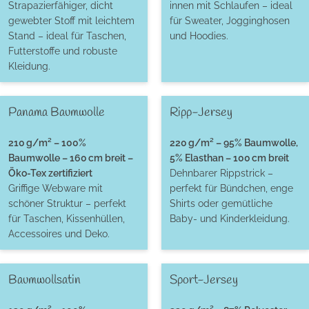
Strapazierfähiger, dicht
innen mit Schlaufen – ideal
gewebter Stoff mit leichtem
für Sweater, Jogginghosen
Stand – ideal für Taschen,
und Hoodies.
Futterstoffe und robuste
Kleidung.
Panama Baumwolle
Ripp-Jersey
210 g/m² – 100%
220 g/m² – 95% Baumwolle,
Baumwolle – 160 cm breit –
5% Elasthan – 100 cm breit
Öko-Tex zertifiziert
Dehnbarer Rippstrick –
Griffige Webware mit
perfekt für Bündchen, enge
schöner Struktur – perfekt
Shirts oder gemütliche
für Taschen, Kissenhüllen,
Baby- und Kinderkleidung.
Accessoires und Deko.
Baumwollsatin
Sport-Jersey