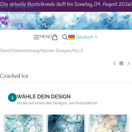
Die aktuelle Bestellrunde läuft bis Sonntag, 09. August 2026!
Skip to navigation
Skip to main content
MENÜ
Deutsch
▼
Start
/
Vorbestellung
/
Allover Designs
/
ALLE
Cracked Ice
WÄHLE DEIN DESIGN
1
Klicke auf eines der Designs, um fortzufahren.