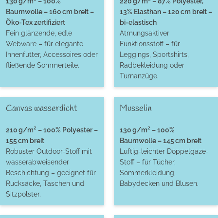
130 g/m² – 100%
220 g/m² – 87% Polyester,
Baumwolle – 160 cm breit –
13% Elasthan – 120 cm breit –
Öko-Tex zertifiziert
bi-elastisch
Fein glänzende, edle
Atmungsaktiver
Webware – für elegante
Funktionsstoff – für
Innenfutter, Accessoires oder
Leggings, Sportshirts,
fließende Sommerteile.
Radbekleidung oder
Turnanzüge.
Canvas wasserdicht
Musselin
210 g/m² – 100% Polyester –
130 g/m² – 100%
155 cm breit
Baumwolle – 145 cm breit
Robuster Outdoor-Stoff mit
Luftig-leichter Doppelgaze-
wasserabweisender
Stoff – für Tücher,
Beschichtung – geeignet für
Sommerkleidung,
Rucksäcke, Taschen und
Babydecken und Blusen.
Sitzpolster.