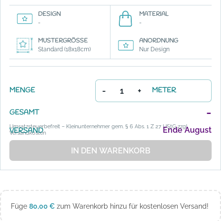
DESIGN
MATERIAL
-
-
MUSTERGRÖSSE
ANORDNUNG
Standard (18x18cm)
Nur Design
-
+
MENGE
METER
-
GESAMT
Umsatzsteuerbefreit – Kleinunternehmer gem. § 6 Abs. 1 Z 27 UStG zzgl.
Ende August
VERSAND
Versandkosten
IN DEN WARENKORB
Füge
80,00
€
zum Warenkorb hinzu für kostenlosen Versand!