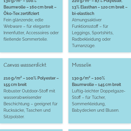
130 g/m² – 100%
220 g/m² – 87% Polyester,
Baumwolle – 160 cm breit –
13% Elasthan – 120 cm breit –
Öko-Tex zertifiziert
bi-elastisch
Fein glänzende, edle
Atmungsaktiver
Webware – für elegante
Funktionsstoff – für
Innenfutter, Accessoires oder
Leggings, Sportshirts,
fließende Sommerteile.
Radbekleidung oder
Turnanzüge.
Canvas wasserdicht
Musselin
210 g/m² – 100% Polyester –
130 g/m² – 100%
155 cm breit
Baumwolle – 145 cm breit
Robuster Outdoor-Stoff mit
Luftig-leichter Doppelgaze-
wasserabweisender
Stoff – für Tücher,
Beschichtung – geeignet für
Sommerkleidung,
Rucksäcke, Taschen und
Babydecken und Blusen.
Sitzpolster.