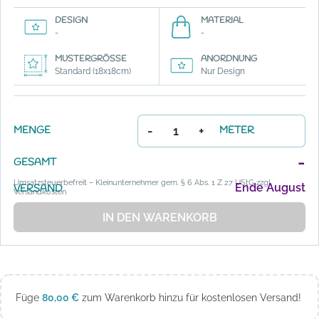
DESIGN
MATERIAL
-
-
MUSTERGRÖSSE
ANORDNUNG
Standard (18x18cm)
Nur Design
-
+
MENGE
METER
-
GESAMT
Umsatzsteuerbefreit – Kleinunternehmer gem. § 6 Abs. 1 Z 27 UStG zzgl.
Ende August
VERSAND
Versandkosten
IN DEN WARENKORB
Füge
80,00
€
zum Warenkorb hinzu für kostenlosen Versand!