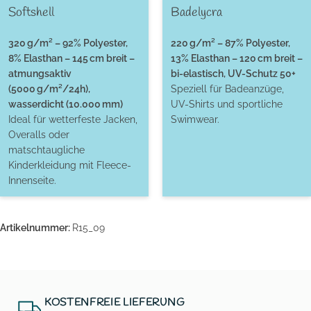
Softshell
Badelycra
320 g/m² – 92% Polyester,
220 g/m² – 87% Polyester,
8% Elasthan – 145 cm breit –
13% Elasthan – 120 cm breit –
atmungsaktiv
bi-elastisch, UV-Schutz 50+
(5000 g/m²/24h),
Speziell für Badeanzüge,
wasserdicht (10.000 mm)
UV-Shirts und sportliche
Ideal für wetterfeste Jacken,
Swimwear.
Overalls oder
matschtaugliche
Kinderkleidung mit Fleece-
Innenseite.
Artikelnummer:
R15_09
KOSTENFREIE LIEFERUNG