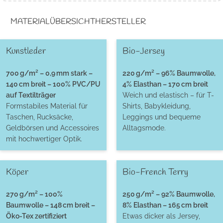
MATERIALÜBERSICHT
HERSTELLER
Kunstleder
Bio-Jersey
700 g/m² – 0,9 mm stark –
220 g/m² – 96% Baumwolle,
140 cm breit – 100% PVC/PU
4% Elasthan – 170 cm breit
auf Textilträger
Weich und elastisch – für T-
Formstabiles Material für
Shirts, Babykleidung,
Taschen, Rucksäcke,
Leggings und bequeme
Geldbörsen und Accessoires
Alltagsmode.
mit hochwertiger Optik.
Köper
Bio-French Terry
270 g/m² – 100%
250 g/m² – 92% Baumwolle,
Baumwolle – 148 cm breit –
8% Elasthan – 165 cm breit
Öko-Tex zertifiziert
Etwas dicker als Jersey,