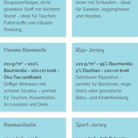
Strapazierfähiger, dicht
innen mit Schlaufen – ideal
gewebter Stoff mit leichtem
für Sweater, Jogginghosen
Stand – ideal für Taschen,
und Hoodies.
Futterstoffe und robuste
Kleidung.
Panama Baumwolle
Ripp-Jersey
210 g/m² – 100%
220 g/m² – 95% Baumwolle,
Baumwolle – 160 cm breit –
5% Elasthan – 100 cm breit
Öko-Tex zertifiziert
Dehnbarer Rippstrick –
Griffige Webware mit
perfekt für Bündchen, enge
schöner Struktur – perfekt
Shirts oder gemütliche
für Taschen, Kissenhüllen,
Baby- und Kinderkleidung.
Accessoires und Deko.
Baumwollsatin
Sport-Jersey