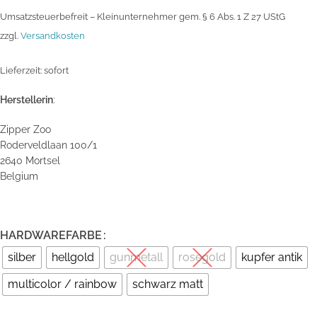
Umsatzsteuerbefreit – Kleinunternehmer gem. § 6 Abs. 1 Z 27 UStG
zzgl.
Versandkosten
Lieferzeit:
sofort
Herstellerin
:
Zipper Zoo
Roderveldlaan 100/1
2640 Mortsel
Belgium
HARDWAREFARBE
silber
hellgold
gunmetall
rosegold
kupfer antik
multicolor / rainbow
schwarz matt