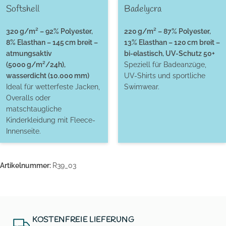
Softshell
Badelycra
320 g/m² – 92% Polyester,
220 g/m² – 87% Polyester,
8% Elasthan – 145 cm breit –
13% Elasthan – 120 cm breit –
atmungsaktiv
bi-elastisch, UV-Schutz 50+
(5000 g/m²/24h),
Speziell für Badeanzüge,
wasserdicht (10.000 mm)
UV-Shirts und sportliche
Ideal für wetterfeste Jacken,
Swimwear.
Overalls oder
matschtaugliche
Kinderkleidung mit Fleece-
Innenseite.
Artikelnummer:
R39_03
KOSTENFREIE LIEFERUNG