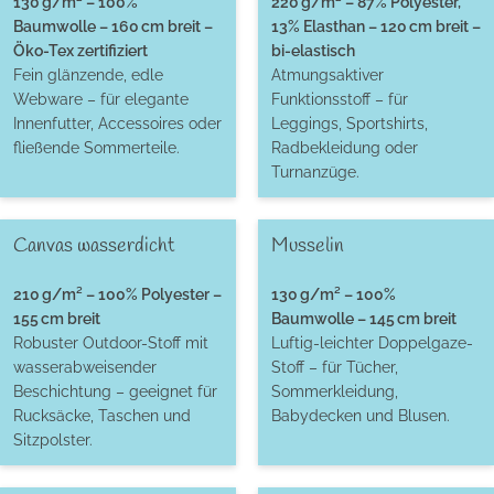
130 g/m² – 100%
220 g/m² – 87% Polyester,
Baumwolle – 160 cm breit –
13% Elasthan – 120 cm breit –
Öko-Tex zertifiziert
bi-elastisch
Fein glänzende, edle
Atmungsaktiver
Webware – für elegante
Funktionsstoff – für
Innenfutter, Accessoires oder
Leggings, Sportshirts,
fließende Sommerteile.
Radbekleidung oder
Turnanzüge.
Canvas wasserdicht
Musselin
210 g/m² – 100% Polyester –
130 g/m² – 100%
155 cm breit
Baumwolle – 145 cm breit
Robuster Outdoor-Stoff mit
Luftig-leichter Doppelgaze-
wasserabweisender
Stoff – für Tücher,
Beschichtung – geeignet für
Sommerkleidung,
Rucksäcke, Taschen und
Babydecken und Blusen.
Sitzpolster.