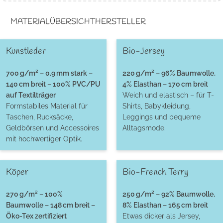
MATERIALÜBERSICHT
HERSTELLER
Kunstleder
Bio-Jersey
700 g/m² – 0,9 mm stark –
220 g/m² – 96% Baumwolle,
140 cm breit – 100% PVC/PU
4% Elasthan – 170 cm breit
auf Textilträger
Weich und elastisch – für T-
Formstabiles Material für
Shirts, Babykleidung,
Taschen, Rucksäcke,
Leggings und bequeme
Geldbörsen und Accessoires
Alltagsmode.
mit hochwertiger Optik.
Köper
Bio-French Terry
270 g/m² – 100%
250 g/m² – 92% Baumwolle,
Baumwolle – 148 cm breit –
8% Elasthan – 165 cm breit
Öko-Tex zertifiziert
Etwas dicker als Jersey,