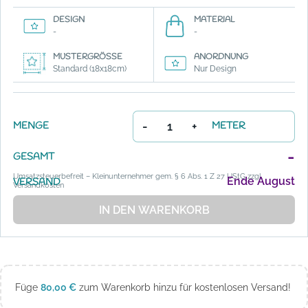
DESIGN
MATERIAL
-
-
MUSTERGRÖSSE
ANORDNUNG
Standard (18x18cm)
Nur Design
-
+
MENGE
METER
-
GESAMT
Umsatzsteuerbefreit – Kleinunternehmer gem. § 6 Abs. 1 Z 27 UStG zzgl.
Ende August
VERSAND
Versandkosten
IN DEN WARENKORB
Füge
80,00
€
zum Warenkorb hinzu für kostenlosen Versand!