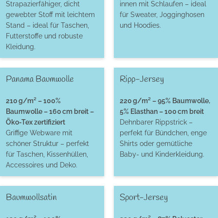
Strapazierfähiger, dicht
innen mit Schlaufen – ideal
gewebter Stoff mit leichtem
für Sweater, Jogginghosen
Stand – ideal für Taschen,
und Hoodies.
Futterstoffe und robuste
Kleidung.
Panama Baumwolle
Ripp-Jersey
210 g/m² – 100%
220 g/m² – 95% Baumwolle,
Baumwolle – 160 cm breit –
5% Elasthan – 100 cm breit
Öko-Tex zertifiziert
Dehnbarer Rippstrick –
Griffige Webware mit
perfekt für Bündchen, enge
schöner Struktur – perfekt
Shirts oder gemütliche
für Taschen, Kissenhüllen,
Baby- und Kinderkleidung.
Accessoires und Deko.
Baumwollsatin
Sport-Jersey