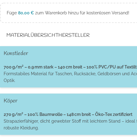
Füge
80,00
€
zum Warenkorb hinzu für kostenlosen Versand!
MATERIALÜBERSICHT
HERSTELLER
Kunstleder
700 g/m² – 0,9 mm stark – 140 cm breit – 100% PVC/PU auf Textilt
Formstabiles Material für Taschen, Rucksäcke, Geldbörsen und Ac
Optik.
Köper
270 g/m² – 100% Baumwolle – 148 cm breit – Öko-Tex zertifiziert
Strapazierfähiger, dicht gewebter Stoff mit leichtem Stand – ideal 
robuste Kleidung.