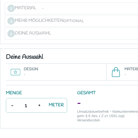
MATERIAL
-
2
MEHR MÖGLICHKEITEN
OPTIONAL
4
DEINE AUSWAHL
5
Deine Auswahl
DESIGN
MATERI
-
-
MENGE
GESAMT
-
-
+
METER
Umsatzsteuerbefreit – Kleinunternehm
gem. § 6 Abs. 1 Z 27 UStG zzgl.
Versandkosten