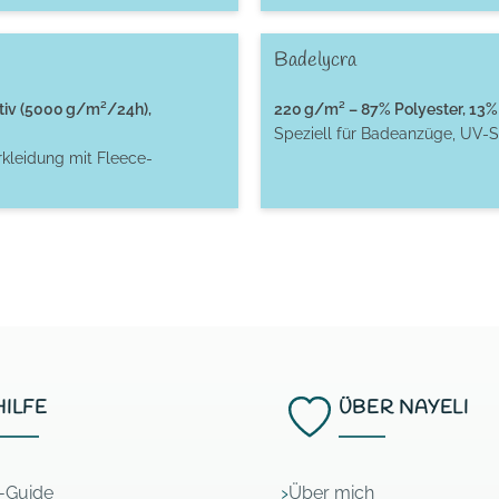
Badelycra
tiv (5000 g/m²/24h),
220 g/m² – 87% Polyester, 13% 
Speziell für Badeanzüge, UV-S
rkleidung mit Fleece-
HILFE
ÜBER NAYELI
l-Guide
Über mich