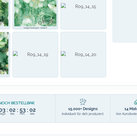
NOCH BESTELLBAR
15.000+ Designs
14 Mat
03
02
53
00
:
:
:
Individuell für dich produziert.
Von Kunstleder
Tage
Std.
Min.
Sek.