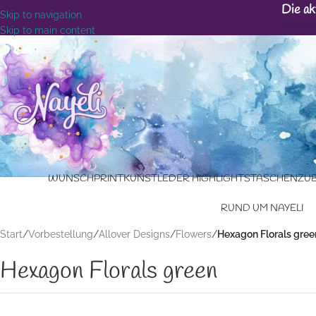
Die ak
Skip to navigation
Skip to main content
WUNSCHPRINT
KUNSTLEDER HIGHLIGHTS
TASCHENZU
RUND UM NAYELI
Start
/
Vorbestellung
/
Allover Designs
/
Flowers
/
Hexagon Florals gree
Hexagon Florals green