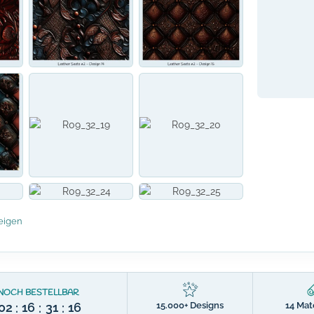
eigen
NOCH BESTELLBAR
15.000+ Designs
14 Mat
02
16
31
15
:
:
: