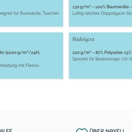
130 g/m² – 100% Baumwolle – 
eignet für Rucksäcke, Taschen
Luftig-leichter Doppelgaze-St
Badelycra
tiv (5000 g/m²/24h),
220 g/m² – 87% Polyester, 13% 
Speziell für Badeanzüge, UV-S
rkleidung mit Fleece-
HILFE
ÜBER NAYELI