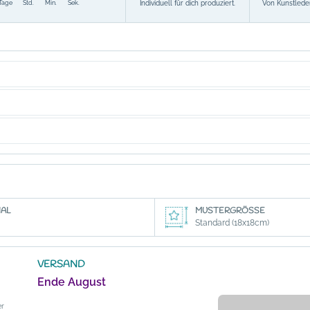
Individuell für dich produziert.
Von Kunstleder
Tage
Std.
Min.
Sek.
AL
MUSTERGRÖSSE
Standard (18x18cm)
VERSAND
Ende August
er