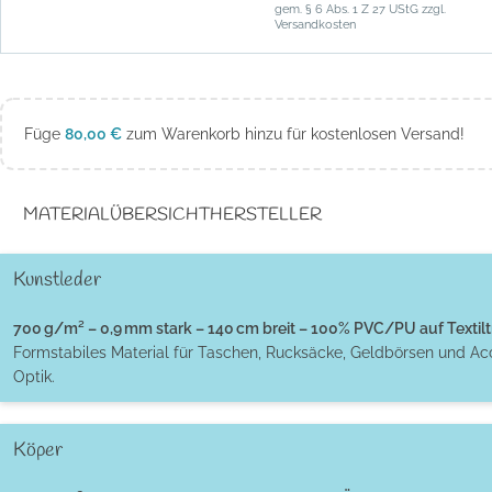
gem. § 6 Abs. 1 Z 27 UStG zzgl.
Versandkosten
Füge
80,00
€
zum Warenkorb hinzu für kostenlosen Versand!
MATERIALÜBERSICHT
HERSTELLER
Kunstleder
700 g/m² – 0,9 mm stark – 140 cm breit – 100% PVC/PU auf Textilt
Formstabiles Material für Taschen, Rucksäcke, Geldbörsen und Ac
Optik.
Köper