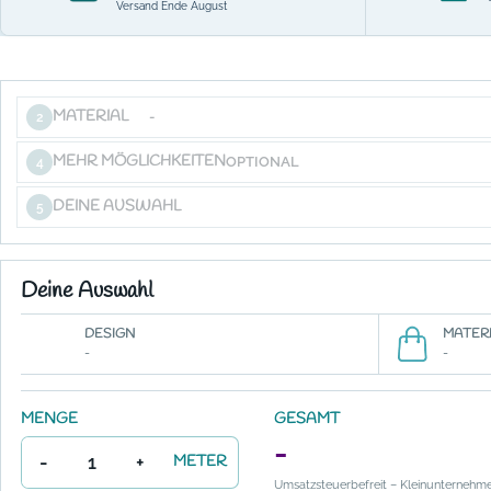
Versand Ende August
MATERIAL
-
2
MEHR MÖGLICHKEITEN
OPTIONAL
4
DEINE AUSWAHL
5
Deine Auswahl
DESIGN
MATERI
-
-
MENGE
GESAMT
-
-
+
METER
Umsatzsteuerbefreit – Kleinunternehm