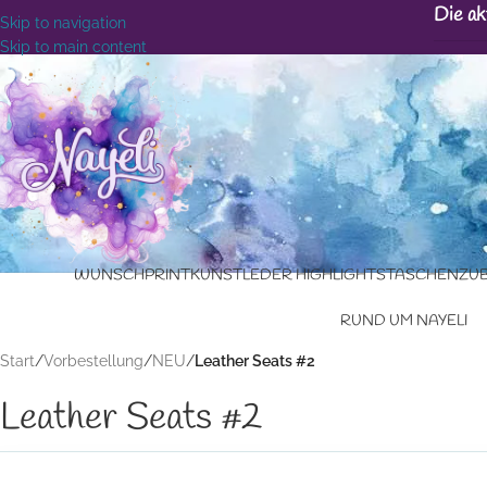
Die ak
Skip to navigation
Skip to main content
WUNSCHPRINT
KUNSTLEDER HIGHLIGHTS
TASCHENZU
RUND UM NAYELI
Start
/
Vorbestellung
/
NEU
/
Leather Seats #2
Leather Seats #2