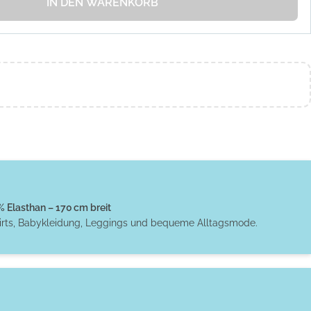
IN DEN WARENKORB
Elasthan – 170 cm breit
hirts, Babykleidung, Leggings und bequeme Alltagsmode.