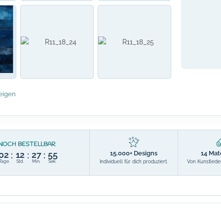
eigen
NOCH BESTELLBAR
15.000+ Designs
14 Mat
02
12
27
55
:
:
:
Individuell für dich produziert.
Von Kunstleder
Tage
Std.
Min.
Sek.