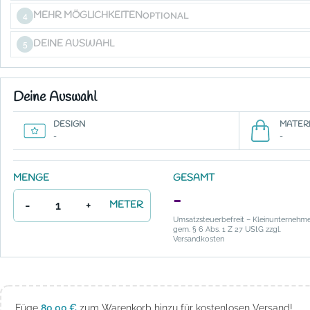
MEHR MÖGLICHKEITEN
OPTIONAL
4
DEINE AUSWAHL
5
Deine Auswahl
DESIGN
MATERI
-
-
MENGE
GESAMT
-
-
+
METER
Umsatzsteuerbefreit – Kleinunternehm
gem. § 6 Abs. 1 Z 27 UStG zzgl.
Versandkosten
Füge
80,00
€
zum Warenkorb hinzu für kostenlosen Versand!