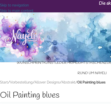
Die ak
Skip to navigation
Skip to main content
WUNSCHPRINT
KUNSTLEDER HIGHLIGHTS
TASCHENZU
RUND UM NAYELI
Start
/
Vorbestellung
/
Allover Designs
/
Abstrakt
/
Oil Painting blues
Oil Painting blues