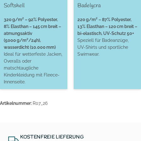
Softshell
Badelycra
320 g/m² – 92% Polyester,
220 g/m² – 87% Polyester,
8% Elasthan – 145 cm breit –
13% Elasthan – 120 cm breit –
atmungsaktiv
bi-elastisch, UV-Schutz 50+
(5000 g/m²/24h),
Speziell für Badeanzüge,
wasserdicht (10.000 mm)
UV-Shirts und sportliche
Ideal für wetterfeste Jacken,
Swimwear.
Overalls oder
matschtaugliche
Kinderkleidung mit Fleece-
Innenseite.
Artikelnummer:
R07_26
KOSTENFREIE LIEFERUNG