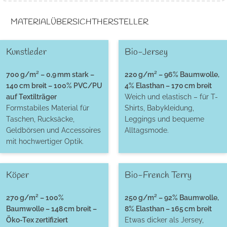
MATERIALÜBERSICHT
HERSTELLER
Kunstleder
Bio-Jersey
700 g/m² – 0,9 mm stark –
220 g/m² – 96% Baumwolle,
140 cm breit – 100% PVC/PU
4% Elasthan – 170 cm breit
auf Textilträger
Weich und elastisch – für T-
Formstabiles Material für
Shirts, Babykleidung,
Taschen, Rucksäcke,
Leggings und bequeme
Geldbörsen und Accessoires
Alltagsmode.
mit hochwertiger Optik.
Köper
Bio-French Terry
270 g/m² – 100%
250 g/m² – 92% Baumwolle,
Baumwolle – 148 cm breit –
8% Elasthan – 165 cm breit
Öko-Tex zertifiziert
Etwas dicker als Jersey,