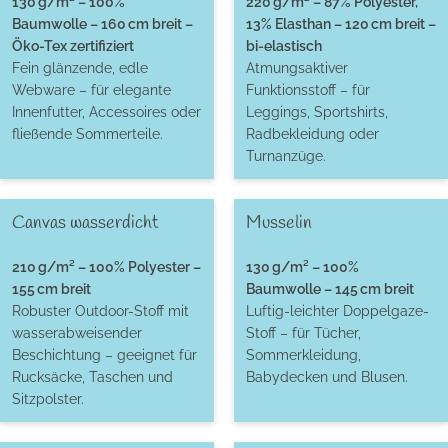
130 g/m² – 100%
220 g/m² – 87% Polyester,
Baumwolle – 160 cm breit –
13% Elasthan – 120 cm breit –
Öko-Tex zertifiziert
bi-elastisch
Fein glänzende, edle
Atmungsaktiver
Webware – für elegante
Funktionsstoff – für
Innenfutter, Accessoires oder
Leggings, Sportshirts,
fließende Sommerteile.
Radbekleidung oder
Turnanzüge.
Canvas wasserdicht
Musselin
210 g/m² – 100% Polyester –
130 g/m² – 100%
155 cm breit
Baumwolle – 145 cm breit
Robuster Outdoor-Stoff mit
Luftig-leichter Doppelgaze-
wasserabweisender
Stoff – für Tücher,
Beschichtung – geeignet für
Sommerkleidung,
Rucksäcke, Taschen und
Babydecken und Blusen.
Sitzpolster.