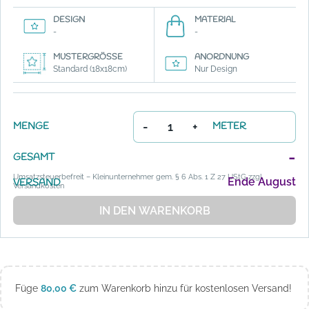
DESIGN
MATERIAL
-
-
MUSTERGRÖSSE
ANORDNUNG
Standard (18x18cm)
Nur Design
-
+
MENGE
METER
-
GESAMT
Umsatzsteuerbefreit – Kleinunternehmer gem. § 6 Abs. 1 Z 27 UStG zzgl.
Ende August
VERSAND
Versandkosten
IN DEN WARENKORB
Füge
80,00
€
zum Warenkorb hinzu für kostenlosen Versand!