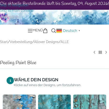
Die aktuelle Bestellrunde läuft bis Sonntag, 09. August 2026!
Skip to navigation
Skip to main content
MENÜ
Deutsch
▼
Start
/
Vorbestellung
/
Allover Designs
/
ALLE
Peeling Paint Blue
WÄHLE DEIN DESIGN
1
Klicke auf eines der Designs, um fortzufahren.