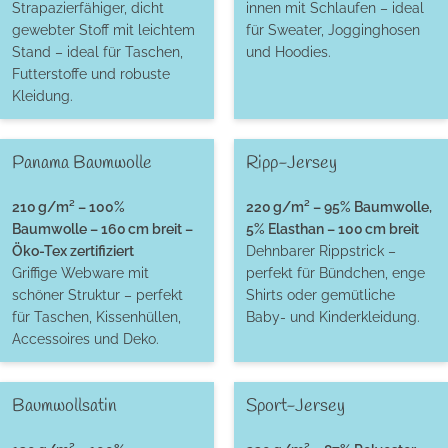
Strapazierfähiger, dicht
innen mit Schlaufen – ideal
gewebter Stoff mit leichtem
für Sweater, Jogginghosen
Stand – ideal für Taschen,
und Hoodies.
Futterstoffe und robuste
Kleidung.
Panama Baumwolle
Ripp-Jersey
210 g/m² – 100%
220 g/m² – 95% Baumwolle,
Baumwolle – 160 cm breit –
5% Elasthan – 100 cm breit
Öko-Tex zertifiziert
Dehnbarer Rippstrick –
Griffige Webware mit
perfekt für Bündchen, enge
schöner Struktur – perfekt
Shirts oder gemütliche
für Taschen, Kissenhüllen,
Baby- und Kinderkleidung.
Accessoires und Deko.
Baumwollsatin
Sport-Jersey