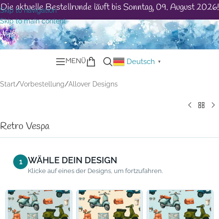
Die aktuelle Bestellrunde läuft bis Sonntag, 09. August 2026!
Skip to navigation
Skip to main content
MENÜ
Deutsch
▼
Start
/
Vorbestellung
/
Allover Designs
Retro Vespa
WÄHLE DEIN DESIGN
1
Klicke auf eines der Designs, um fortzufahren.