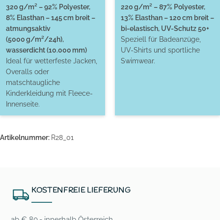
320 g/m² – 92% Polyester,
220 g/m² – 87% Polyester,
8% Elasthan – 145 cm breit –
13% Elasthan – 120 cm breit –
atmungsaktiv
bi-elastisch, UV-Schutz 50+
(5000 g/m²/24h),
Speziell für Badeanzüge,
wasserdicht (10.000 mm)
UV-Shirts und sportliche
Ideal für wetterfeste Jacken,
Swimwear.
Overalls oder
matschtaugliche
Kinderkleidung mit Fleece-
Innenseite.
Artikelnummer:
R28_01
KOSTENFREIE LIEFERUNG
ab € 80,- innerhalb Österreich