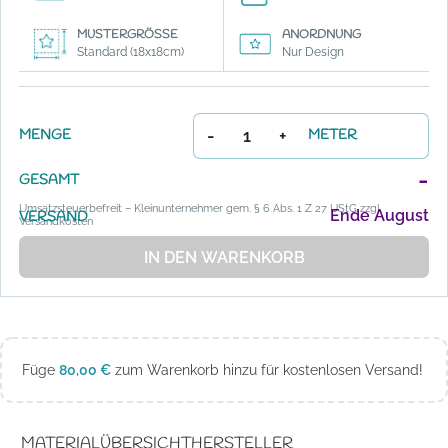
MUSTERGRÖSSE
ANORDNUNG
Standard (18x18cm)
Nur Design
-
+
MENGE
METER
-
GESAMT
Umsatzsteuerbefreit – Kleinunternehmer gem. § 6 Abs. 1 Z 27 UStG zzgl.
Ende August
VERSAND
Versandkosten
IN DEN WARENKORB
Füge
80,00
€
zum Warenkorb hinzu für kostenlosen Versand!
MATERIALÜBERSICHT
HERSTELLER