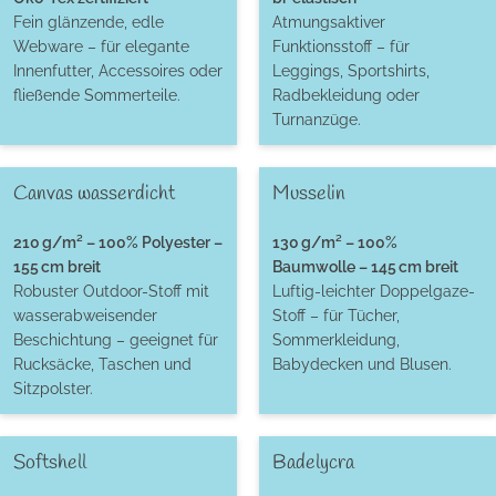
Fein glänzende, edle
Atmungsaktiver
Webware – für elegante
Funktionsstoff – für
Innenfutter, Accessoires oder
Leggings, Sportshirts,
fließende Sommerteile.
Radbekleidung oder
Turnanzüge.
Canvas wasserdicht
Musselin
210 g/m² – 100% Polyester –
130 g/m² – 100%
155 cm breit
Baumwolle – 145 cm breit
Robuster Outdoor-Stoff mit
Luftig-leichter Doppelgaze-
wasserabweisender
Stoff – für Tücher,
Beschichtung – geeignet für
Sommerkleidung,
Rucksäcke, Taschen und
Babydecken und Blusen.
Sitzpolster.
Softshell
Badelycra