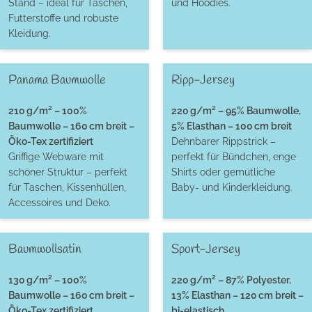
Stand – ideal für Taschen,
und Hoodies.
Futterstoffe und robuste
Kleidung.
Panama Baumwolle
Ripp-Jersey
210 g/m² – 100%
220 g/m² – 95% Baumwolle,
Baumwolle – 160 cm breit –
5% Elasthan – 100 cm breit
Öko-Tex zertifiziert
Dehnbarer Rippstrick –
Griffige Webware mit
perfekt für Bündchen, enge
schöner Struktur – perfekt
Shirts oder gemütliche
für Taschen, Kissenhüllen,
Baby- und Kinderkleidung.
Accessoires und Deko.
Baumwollsatin
Sport-Jersey
130 g/m² – 100%
220 g/m² – 87% Polyester,
Baumwolle – 160 cm breit –
13% Elasthan – 120 cm breit –
Öko-Tex zertifiziert
bi-elastisch