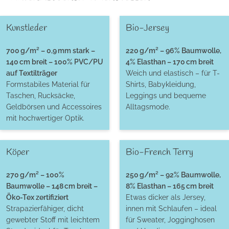
Kunstleder
Bio-Jersey
700 g/m² – 0,9 mm stark –
220 g/m² – 96% Baumwolle,
140 cm breit – 100% PVC/PU
4% Elasthan – 170 cm breit
auf Textilträger
Weich und elastisch – für T-
Formstabiles Material für
Shirts, Babykleidung,
Taschen, Rucksäcke,
Leggings und bequeme
Geldbörsen und Accessoires
Alltagsmode.
mit hochwertiger Optik.
Köper
Bio-French Terry
270 g/m² – 100%
250 g/m² – 92% Baumwolle,
Baumwolle – 148 cm breit –
8% Elasthan – 165 cm breit
Öko-Tex zertifiziert
Etwas dicker als Jersey,
Strapazierfähiger, dicht
innen mit Schlaufen – ideal
gewebter Stoff mit leichtem
für Sweater, Jogginghosen