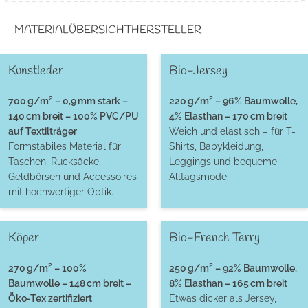
MATERIALÜBERSICHT
HERSTELLER
Kunstleder
Bio-Jersey
700 g/m² – 0,9 mm stark –
220 g/m² – 96% Baumwolle,
140 cm breit – 100% PVC/PU
4% Elasthan – 170 cm breit
auf Textilträger
Weich und elastisch – für T-
Formstabiles Material für
Shirts, Babykleidung,
Taschen, Rucksäcke,
Leggings und bequeme
Geldbörsen und Accessoires
Alltagsmode.
mit hochwertiger Optik.
Köper
Bio-French Terry
270 g/m² – 100%
250 g/m² – 92% Baumwolle,
Baumwolle – 148 cm breit –
8% Elasthan – 165 cm breit
Öko-Tex zertifiziert
Etwas dicker als Jersey,