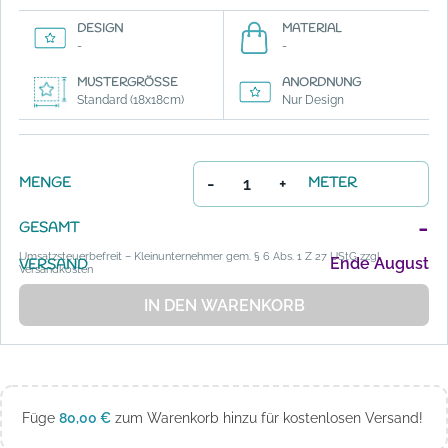
DESIGN
MATERIAL
-
-
MUSTERGRÖSSE
ANORDNUNG
Standard (18x18cm)
Nur Design
-
+
MENGE
METER
-
GESAMT
Umsatzsteuerbefreit – Kleinunternehmer gem. § 6 Abs. 1 Z 27 UStG zzgl.
Ende August
VERSAND
Versandkosten
IN DEN WARENKORB
Füge
80,00
€
zum Warenkorb hinzu für kostenlosen Versand!