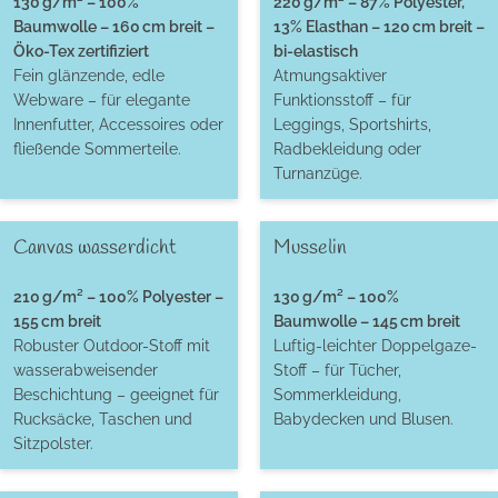
130 g/m² – 100%
220 g/m² – 87% Polyester,
Baumwolle – 160 cm breit –
13% Elasthan – 120 cm breit –
Öko-Tex zertifiziert
bi-elastisch
Fein glänzende, edle
Atmungsaktiver
Webware – für elegante
Funktionsstoff – für
Innenfutter, Accessoires oder
Leggings, Sportshirts,
fließende Sommerteile.
Radbekleidung oder
Turnanzüge.
Canvas wasserdicht
Musselin
210 g/m² – 100% Polyester –
130 g/m² – 100%
155 cm breit
Baumwolle – 145 cm breit
Robuster Outdoor-Stoff mit
Luftig-leichter Doppelgaze-
wasserabweisender
Stoff – für Tücher,
Beschichtung – geeignet für
Sommerkleidung,
Rucksäcke, Taschen und
Babydecken und Blusen.
Sitzpolster.