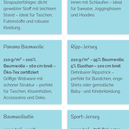
Strapazierfähiger, dicht
innen mit Schlaufen – ideal
gewebter Stoff mit leichtem
für Sweater, Jogginghosen
Stand – ideal für Taschen,
und Hoodies.
Futterstoffe und robuste
Kleidung.
Panama Baumwolle
Ripp-Jersey
210 g/m² – 100%
220 g/m² – 95% Baumwolle,
Baumwolle – 160 cm breit –
5% Elasthan – 100 cm breit
Öko-Tex zertifiziert
Dehnbarer Rippstrick –
Griffige Webware mit
perfekt für Bündchen, enge
schöner Struktur – perfekt
Shirts oder gemütliche
für Taschen, Kissenhüllen,
Baby- und Kinderkleidung.
Accessoires und Deko.
Baumwollsatin
Sport-Jersey