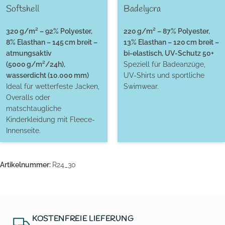
Softshell
Badelycra
320 g/m² – 92% Polyester,
220 g/m² – 87% Polyester,
8% Elasthan – 145 cm breit –
13% Elasthan – 120 cm breit –
atmungsaktiv
bi-elastisch, UV-Schutz 50+
(5000 g/m²/24h),
Speziell für Badeanzüge,
wasserdicht (10.000 mm)
UV-Shirts und sportliche
Ideal für wetterfeste Jacken,
Swimwear.
Overalls oder
matschtaugliche
Kinderkleidung mit Fleece-
Innenseite.
Artikelnummer:
R24_30
KOSTENFREIE LIEFERUNG