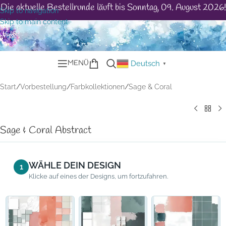
Die aktuelle Bestellrunde läuft bis Sonntag, 09. August 2026!
Skip to navigation
Skip to main content
MENÜ
Deutsch
▼
Start
/
Vorbestellung
/
Farbkollektionen
/
Sage & Coral
Sage & Coral Abstract
WÄHLE DEIN DESIGN
1
Klicke auf eines der Designs, um fortzufahren.