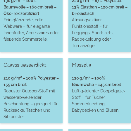
130 g/m² – 100%
220 g/m² – 87% Polyester,
Baumwolle – 160 cm breit –
13% Elasthan – 120 cm breit –
Öko-Tex zertifiziert
bi-elastisch
Fein glänzende, edle
Atmungsaktiver
Webware – für elegante
Funktionsstoff – für
Innenfutter, Accessoires oder
Leggings, Sportshirts,
fließende Sommerteile.
Radbekleidung oder
Turnanzüge.
Canvas wasserdicht
Musselin
210 g/m² – 100% Polyester –
130 g/m² – 100%
155 cm breit
Baumwolle – 145 cm breit
Robuster Outdoor-Stoff mit
Luftig-leichter Doppelgaze-
wasserabweisender
Stoff – für Tücher,
Beschichtung – geeignet für
Sommerkleidung,
Rucksäcke, Taschen und
Babydecken und Blusen.
Sitzpolster.