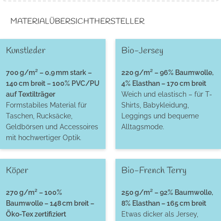
MATERIALÜBERSICHT
HERSTELLER
Kunstleder
Bio-Jersey
700 g/m² – 0,9 mm stark –
220 g/m² – 96% Baumwolle,
140 cm breit – 100% PVC/PU
4% Elasthan – 170 cm breit
auf Textilträger
Weich und elastisch – für T-
Formstabiles Material für
Shirts, Babykleidung,
Taschen, Rucksäcke,
Leggings und bequeme
Geldbörsen und Accessoires
Alltagsmode.
mit hochwertiger Optik.
Köper
Bio-French Terry
270 g/m² – 100%
250 g/m² – 92% Baumwolle,
Baumwolle – 148 cm breit –
8% Elasthan – 165 cm breit
Öko-Tex zertifiziert
Etwas dicker als Jersey,