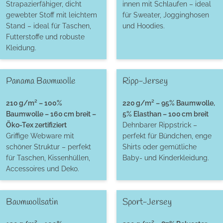
Strapazierfähiger, dicht
innen mit Schlaufen – ideal
gewebter Stoff mit leichtem
für Sweater, Jogginghosen
Stand – ideal für Taschen,
und Hoodies.
Futterstoffe und robuste
Kleidung.
Panama Baumwolle
Ripp-Jersey
210 g/m² – 100%
220 g/m² – 95% Baumwolle,
Baumwolle – 160 cm breit –
5% Elasthan – 100 cm breit
Öko-Tex zertifiziert
Dehnbarer Rippstrick –
Griffige Webware mit
perfekt für Bündchen, enge
schöner Struktur – perfekt
Shirts oder gemütliche
für Taschen, Kissenhüllen,
Baby- und Kinderkleidung.
Accessoires und Deko.
Baumwollsatin
Sport-Jersey