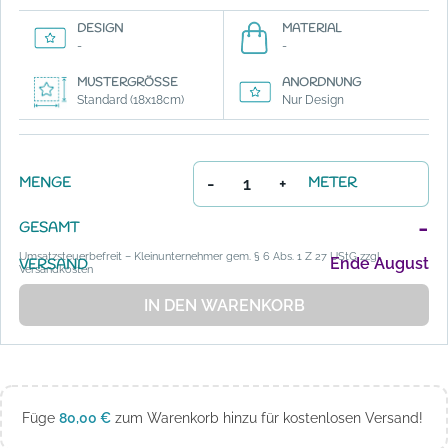
DESIGN
MATERIAL
-
-
MUSTERGRÖSSE
ANORDNUNG
Standard (18x18cm)
Nur Design
-
+
MENGE
METER
-
GESAMT
Umsatzsteuerbefreit – Kleinunternehmer gem. § 6 Abs. 1 Z 27 UStG zzgl.
Ende August
VERSAND
Versandkosten
IN DEN WARENKORB
Füge
80,00
€
zum Warenkorb hinzu für kostenlosen Versand!