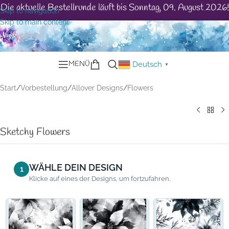
Die aktuelle Bestellrunde läuft bis Sonntag, 09. August 2026!
Skip to navigation
Skip to main content
MENÜ
Deutsch
▼
Start
/
Vorbestellung
/
Allover Designs
/
Flowers
Sketchy Flowers
WÄHLE DEIN DESIGN
1
Klicke auf eines der Designs, um fortzufahren.