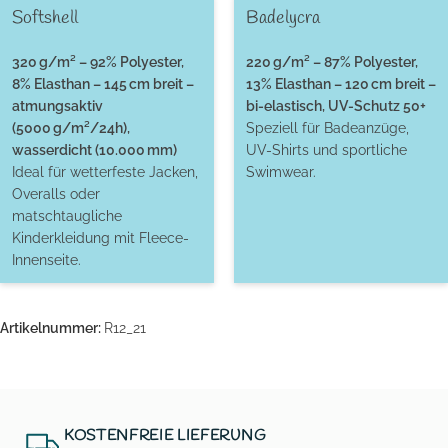
Softshell
Badelycra
320 g/m² – 92% Polyester,
220 g/m² – 87% Polyester,
8% Elasthan – 145 cm breit –
13% Elasthan – 120 cm breit –
atmungsaktiv
bi-elastisch, UV-Schutz 50+
(5000 g/m²/24h),
Speziell für Badeanzüge,
wasserdicht (10.000 mm)
UV-Shirts und sportliche
Ideal für wetterfeste Jacken,
Swimwear.
Overalls oder
matschtaugliche
Kinderkleidung mit Fleece-
Innenseite.
Artikelnummer:
R12_21
KOSTENFREIE LIEFERUNG