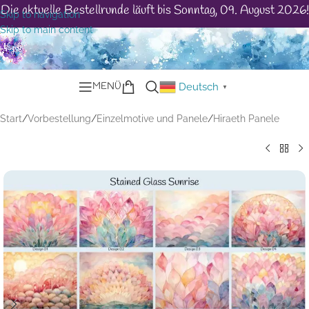
Die aktuelle Bestellrunde läuft bis Sonntag, 09. August 2026!
Skip to navigation
Skip to main content
MENÜ
Deutsch
▼
Start
/
Vorbestellung
/
Einzelmotive und Panele
/
Hiraeth Panele