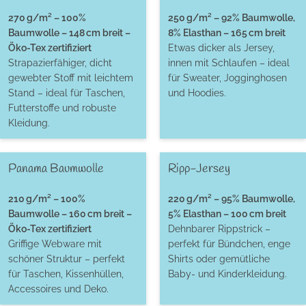
270 g/m² – 100%
250 g/m² – 92% Baumwolle,
Baumwolle – 148 cm breit –
8% Elasthan – 165 cm breit
Öko-Tex zertifiziert
Etwas dicker als Jersey,
Strapazierfähiger, dicht
innen mit Schlaufen – ideal
gewebter Stoff mit leichtem
für Sweater, Jogginghosen
Stand – ideal für Taschen,
und Hoodies.
Futterstoffe und robuste
Kleidung.
Panama Baumwolle
Ripp-Jersey
210 g/m² – 100%
220 g/m² – 95% Baumwolle,
Baumwolle – 160 cm breit –
5% Elasthan – 100 cm breit
Öko-Tex zertifiziert
Dehnbarer Rippstrick –
Griffige Webware mit
perfekt für Bündchen, enge
schöner Struktur – perfekt
Shirts oder gemütliche
für Taschen, Kissenhüllen,
Baby- und Kinderkleidung.
Accessoires und Deko.