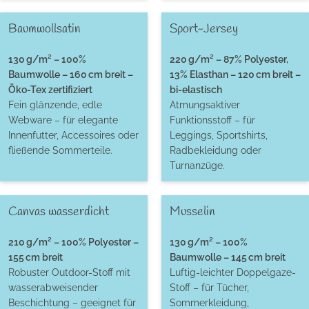
Baumwollsatin
Sport-Jersey
130 g/m² – 100%
220 g/m² – 87% Polyester,
Baumwolle – 160 cm breit –
13% Elasthan – 120 cm breit –
Öko-Tex zertifiziert
bi-elastisch
Fein glänzende, edle
Atmungsaktiver
Webware – für elegante
Funktionsstoff – für
Innenfutter, Accessoires oder
Leggings, Sportshirts,
fließende Sommerteile.
Radbekleidung oder
Turnanzüge.
Canvas wasserdicht
Musselin
210 g/m² – 100% Polyester –
130 g/m² – 100%
155 cm breit
Baumwolle – 145 cm breit
Robuster Outdoor-Stoff mit
Luftig-leichter Doppelgaze-
wasserabweisender
Stoff – für Tücher,
Beschichtung – geeignet für
Sommerkleidung,