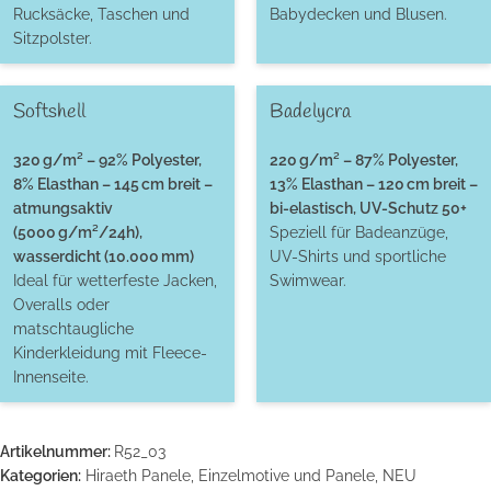
Rucksäcke, Taschen und
Babydecken und Blusen.
Sitzpolster.
Softshell
Badelycra
320 g/m² – 92% Polyester,
220 g/m² – 87% Polyester,
8% Elasthan – 145 cm breit –
13% Elasthan – 120 cm breit –
atmungsaktiv
bi-elastisch, UV-Schutz 50+
(5000 g/m²/24h),
Speziell für Badeanzüge,
wasserdicht (10.000 mm)
UV-Shirts und sportliche
Ideal für wetterfeste Jacken,
Swimwear.
Overalls oder
matschtaugliche
Kinderkleidung mit Fleece-
Innenseite.
Artikelnummer:
R52_03
Kategorien:
Hiraeth Panele
,
Einzelmotive und Panele
,
NEU