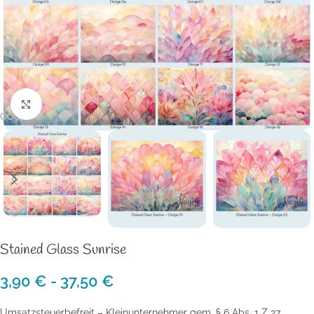
Klick zum Vergrößern
Stained Glass Sunrise
3,90
€
-
37,50
€
Umsatzsteuerbefreit – Kleinunternehmer gem. § 6 Abs. 1 Z 27