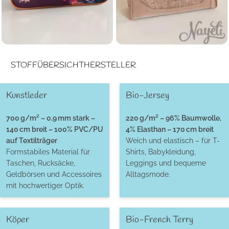
STOFFÜBERSICHT
HERSTELLER
NayeliDesigns
Shamballa
Taschen
NayeliDesigns
Shamballa
Taschen
Loretta Magenta Melody
Blush of the Wild Zafiro
Kunstleder
Bio-Jersey
700 g/m² – 0,9 mm stark –
220 g/m² – 96% Baumwolle,
140 cm breit – 100% PVC/PU
4% Elasthan – 170 cm breit
auf Textilträger
Weich und elastisch – für T-
Formstabiles Material für
Shirts, Babykleidung,
Taschen, Rucksäcke,
Leggings und bequeme
Geldbörsen und Accessoires
Alltagsmode.
mit hochwertiger Optik.
Köper
Bio-French Terry