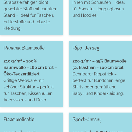
Strapazierfähiger, dicht
innen mit Schlaufen – ideal
gewebter Stoff mit leichtem
für Sweater, Jogginghosen
Stand – ideal für Taschen,
und Hoodies.
Futterstoffe und robuste
Kleidung.
Panama Baumwolle
Ripp-Jersey
210 g/m² – 100%
220 g/m² – 95% Baumwolle,
Baumwolle – 160 cm breit –
5% Elasthan – 100 cm breit
Öko-Tex zertifiziert
Dehnbarer Rippstrick –
Griffige Webware mit
perfekt für Bündchen, enge
schöner Struktur – perfekt
Shirts oder gemütliche
für Taschen, Kissenhüllen,
Baby- und Kinderkleidung.
Accessoires und Deko.
Baumwollsatin
Sport-Jersey