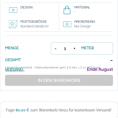
DESIGN
MATERIAL
-
-
MUSTERGRÖSSE
ANORDNUNG
Standard (18x18cm)
Nur Design
-
+
MENGE
METER
-
GESAMT
Umsatzsteuerbefreit – Kleinunternehmer gem. § 6 Abs. 1 Z 27 UStG zzgl.
Ende August
VERSAND
Versandkosten
IN DEN WARENKORB
Füge
80,00
€
zum Warenkorb hinzu für kostenlosen Versand!