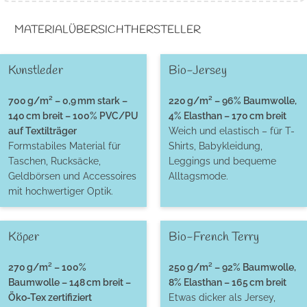
MATERIALÜBERSICHT
HERSTELLER
Kunstleder
Bio-Jersey
700 g/m² – 0,9 mm stark –
220 g/m² – 96% Baumwolle,
140 cm breit – 100% PVC/PU
4% Elasthan – 170 cm breit
auf Textilträger
Weich und elastisch – für T-
Formstabiles Material für
Shirts, Babykleidung,
Taschen, Rucksäcke,
Leggings und bequeme
Geldbörsen und Accessoires
Alltagsmode.
mit hochwertiger Optik.
Köper
Bio-French Terry
270 g/m² – 100%
250 g/m² – 92% Baumwolle,
Baumwolle – 148 cm breit –
8% Elasthan – 165 cm breit
Öko-Tex zertifiziert
Etwas dicker als Jersey,