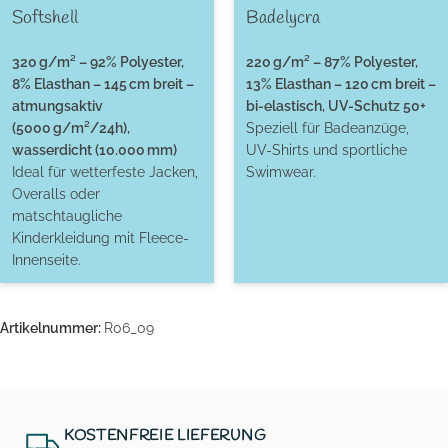
Softshell
Badelycra
320 g/m² – 92% Polyester,
220 g/m² – 87% Polyester,
8% Elasthan – 145 cm breit –
13% Elasthan – 120 cm breit –
atmungsaktiv
bi-elastisch, UV-Schutz 50+
(5000 g/m²/24h),
Speziell für Badeanzüge,
wasserdicht (10.000 mm)
UV-Shirts und sportliche
Ideal für wetterfeste Jacken,
Swimwear.
Overalls oder
matschtaugliche
Kinderkleidung mit Fleece-
Innenseite.
Artikelnummer:
R06_09
KOSTENFREIE LIEFERUNG