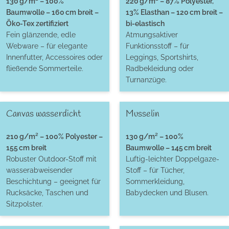
130 g/m² – 100%
220 g/m² – 87% Polyester,
Baumwolle – 160 cm breit –
13% Elasthan – 120 cm breit –
Öko-Tex zertifiziert
bi-elastisch
Fein glänzende, edle
Atmungsaktiver
Webware – für elegante
Funktionsstoff – für
Innenfutter, Accessoires oder
Leggings, Sportshirts,
fließende Sommerteile.
Radbekleidung oder
Turnanzüge.
Canvas wasserdicht
Musselin
210 g/m² – 100% Polyester –
130 g/m² – 100%
155 cm breit
Baumwolle – 145 cm breit
Robuster Outdoor-Stoff mit
Luftig-leichter Doppelgaze-
wasserabweisender
Stoff – für Tücher,
Beschichtung – geeignet für
Sommerkleidung,
Rucksäcke, Taschen und
Babydecken und Blusen.
Sitzpolster.