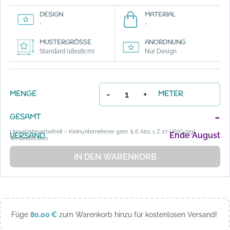
DESIGN
MATERIAL
-
-
MUSTERGRÖSSE
ANORDNUNG
Standard (18x18cm)
Nur Design
-
+
MENGE
METER
-
GESAMT
Umsatzsteuerbefreit – Kleinunternehmer gem. § 6 Abs. 1 Z 27 UStG zzgl.
Ende August
VERSAND
Versandkosten
IN DEN WARENKORB
Füge
80,00
€
zum Warenkorb hinzu für kostenlosen Versand!