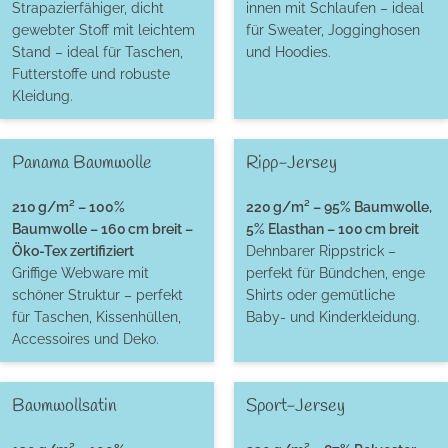
Strapazierfähiger, dicht
innen mit Schlaufen – ideal
gewebter Stoff mit leichtem
für Sweater, Jogginghosen
Stand – ideal für Taschen,
und Hoodies.
Futterstoffe und robuste
Kleidung.
Panama Baumwolle
Ripp-Jersey
210 g/m² – 100%
220 g/m² – 95% Baumwolle,
Baumwolle – 160 cm breit –
5% Elasthan – 100 cm breit
Öko-Tex zertifiziert
Dehnbarer Rippstrick –
Griffige Webware mit
perfekt für Bündchen, enge
schöner Struktur – perfekt
Shirts oder gemütliche
für Taschen, Kissenhüllen,
Baby- und Kinderkleidung.
Accessoires und Deko.
Baumwollsatin
Sport-Jersey