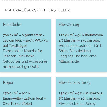
MATERIALÜBERSICHT
HERSTELLER
Kunstleder
Bio-Jersey
700 g/m² – 0,9 mm stark –
220 g/m² – 96% Baumwolle,
140 cm breit – 100% PVC/PU
4% Elasthan – 170 cm breit
auf Textilträger
Weich und elastisch – für T-
Formstabiles Material für
Shirts, Babykleidung,
Taschen, Rucksäcke,
Leggings und bequeme
Geldbörsen und Accessoires
Alltagsmode.
mit hochwertiger Optik.
Köper
Bio-French Terry
270 g/m² – 100%
250 g/m² – 92% Baumwolle,
Baumwolle – 148 cm breit –
8% Elasthan – 165 cm breit
Öko-Tex zertifiziert
Etwas dicker als Jersey,