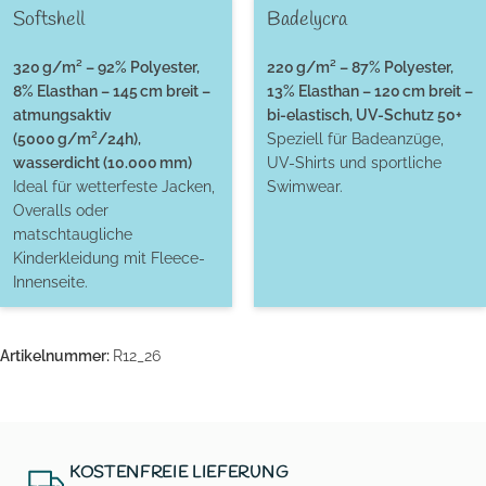
Softshell
Badelycra
320 g/m² – 92% Polyester,
220 g/m² – 87% Polyester,
8% Elasthan – 145 cm breit –
13% Elasthan – 120 cm breit –
atmungsaktiv
bi-elastisch, UV-Schutz 50+
(5000 g/m²/24h),
Speziell für Badeanzüge,
wasserdicht (10.000 mm)
UV-Shirts und sportliche
Ideal für wetterfeste Jacken,
Swimwear.
Overalls oder
matschtaugliche
Kinderkleidung mit Fleece-
Innenseite.
Artikelnummer:
R12_26
KOSTENFREIE LIEFERUNG