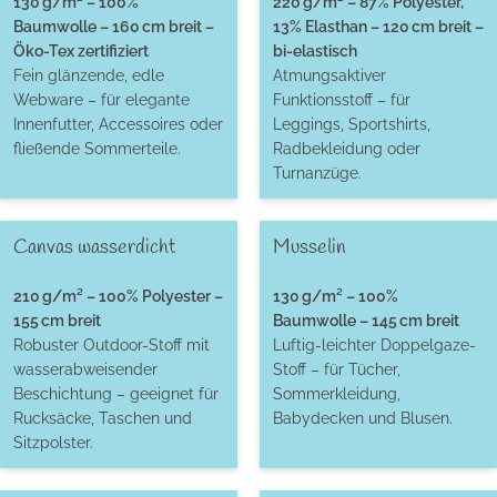
130 g/m² – 100%
220 g/m² – 87% Polyester,
Baumwolle – 160 cm breit –
13% Elasthan – 120 cm breit –
Öko-Tex zertifiziert
bi-elastisch
Fein glänzende, edle
Atmungsaktiver
Webware – für elegante
Funktionsstoff – für
Innenfutter, Accessoires oder
Leggings, Sportshirts,
fließende Sommerteile.
Radbekleidung oder
Turnanzüge.
Canvas wasserdicht
Musselin
210 g/m² – 100% Polyester –
130 g/m² – 100%
155 cm breit
Baumwolle – 145 cm breit
Robuster Outdoor-Stoff mit
Luftig-leichter Doppelgaze-
wasserabweisender
Stoff – für Tücher,
Beschichtung – geeignet für
Sommerkleidung,
Rucksäcke, Taschen und
Babydecken und Blusen.
Sitzpolster.