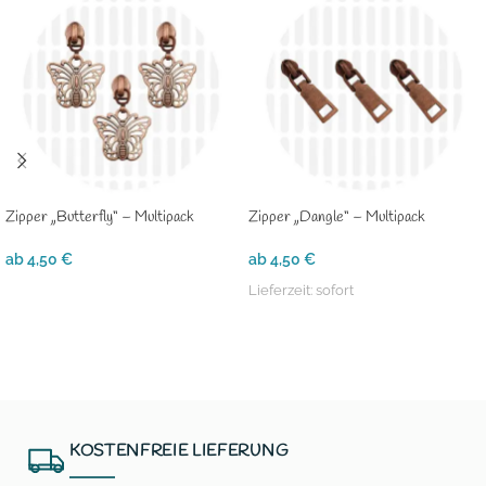
Zipper „Butterfly“ – Multipack
Zipper „Dangle“ – Multipack
ab
4,50
€
ab
4,50
€
Lieferzeit:
sofort
AUSFÜHRUNG WÄHLEN
AUSFÜHRUNG WÄHLEN
KOSTENFREIE LIEFERUNG