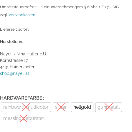
Umsatzsteuerbefreit – Kleinunternehmer gem. § 6 Abs. 1 Z 27 UStG
zzgl.
Versandkosten
Lieferzeit:
sofort
Herstellerin
:
Nayeli - Nina Hutter e.U.
Kornstrasse 17
4431 Haidershofen
shop@nayeli.at
HARDWAREFARBE
rainbow / multicolor
silber
hellgold
gunmetall
messing gebürstet