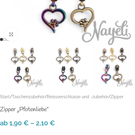
Klick zum Vergrößern
Start
/
Taschenzubehör
/
Reissverschlüsse und -zubehör
/
Zipper
Zipper „Pfotenliebe“
ab
1,90
€
–
2,10
€