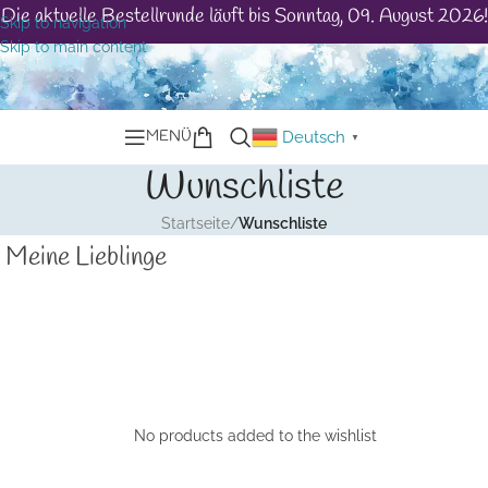
Die aktuelle Bestellrunde läuft bis Sonntag, 09. August 2026!
Skip to navigation
Skip to main content
MENÜ
Deutsch
▼
Wunschliste
Startseite
/
Wunschliste
Meine Lieblinge
No products added to the wishlist