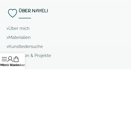
ÜBER NAYELI
Über mich
Materialien
Kunstledersuche
Inspiration & Projekte
Menü
Mein Konto
Warenkorb
RECHTLICHES
AGB
Impressum
Datenschutz
Versand und Lieferung
Vertrag widerrufen