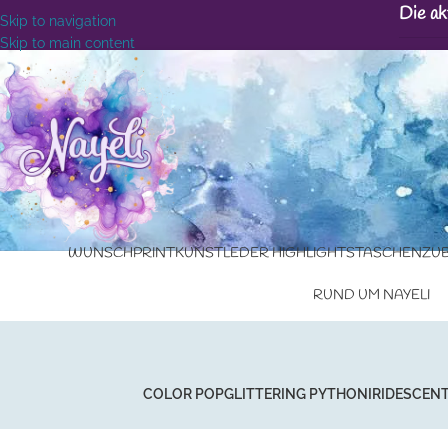
Die ak
Skip to navigation
Skip to main content
WUNSCHPRINT
KUNSTLEDER HIGHLIGHTS
TASCHENZU
RUND UM NAYELI
COLOR POP
GLITTERING PYTHON
IRIDESCENT