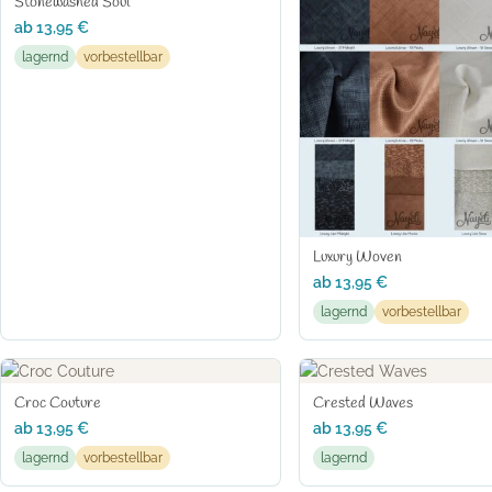
Stonewashed Soul
ab
13,95
€
lagernd
vorbestellbar
Luxury Woven
ab
13,95
€
lagernd
vorbestellbar
Croc Couture
Crested Waves
ab
13,95
€
ab
13,95
€
lagernd
vorbestellbar
lagernd