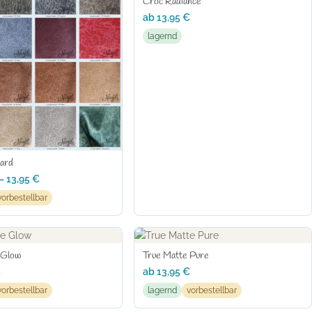
Croc Radiance
ab
13,95
€
lagernd
pard
–
13,95
€
vorbestellbar
 Glow
True Matte Pure
€
ab
13,95
€
vorbestellbar
lagernd
vorbestellbar