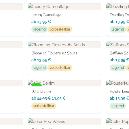
Luxury Camouflage
Dazzling D
ab
13,95
€
ab
13,95
lagernd
vorbestellbar
lagernd
Blooming Flowers #2 Solids
Saffiano Spi
ab
13,95
€
ab
13,95
lagernd
vorbestellbar
lagernd
-7%
Wild Denim
Polsterkun
ab
14,95
€
13,95
€
ab
13,95
vorbestellbar
lagernd