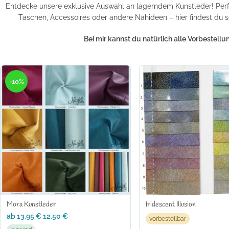
Entdecke unsere exklusive Auswahl an lagerndem Kunstleder! Perfek
Taschen, Accessoires oder andere Nähideen – hier findest du so
Bei mir kannst du natürlich alle Vorbeste
-10%
Mora Kunstleder
Iridescent Illusion
ab
13,95
€
12,50
€
vorbestellbar