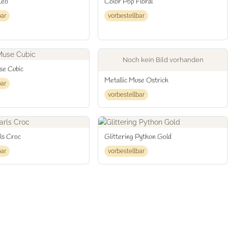
Leo
Color Pop Floral
bar
vorbestellbar
Noch kein Bild vorhanden
se Cubic
Metallic Muse Ostrich
bar
vorbestellbar
ls Croc
Glittering Python Gold
bar
vorbestellbar