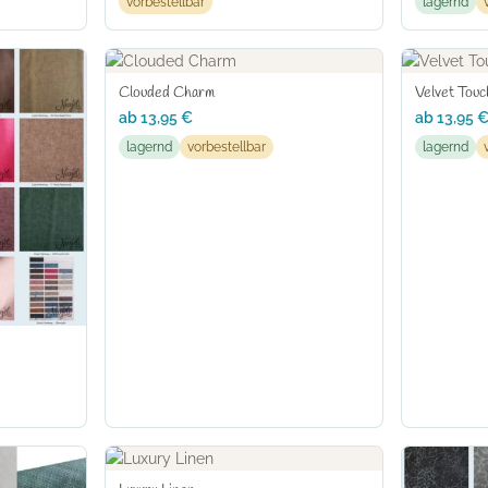
vorbestellbar
lagernd
Clouded Charm
Velvet Touc
ab
13,95
€
ab
13,95
lagernd
vorbestellbar
lagernd