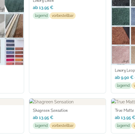
Luxury Linen
ab
13,95
€
lagernd
vorbestellbar
Luxury Leo
ab
9,90
€
lagernd
Shagreen Sensation
True Matte
ab
13,95
€
ab
13,95
lagernd
vorbestellbar
lagernd