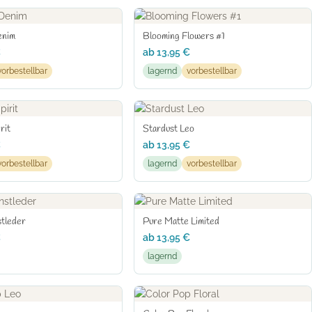
enim
Blooming Flowers #1
€
ab
13,95
€
vorbestellbar
lagernd
vorbestellbar
rit
Stardust Leo
€
ab
13,95
€
vorbestellbar
lagernd
vorbestellbar
stleder
Pure Matte Limited
€
ab
13,95
€
lagernd