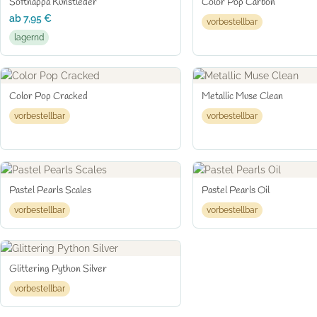
Softnappa Kunstleder
Color Pop Carbon
ab
7,95
€
vorbestellbar
lagernd
Color Pop Cracked
Metallic Muse Clean
vorbestellbar
vorbestellbar
Pastel Pearls Scales
Pastel Pearls Oil
vorbestellbar
vorbestellbar
Glittering Python Silver
vorbestellbar