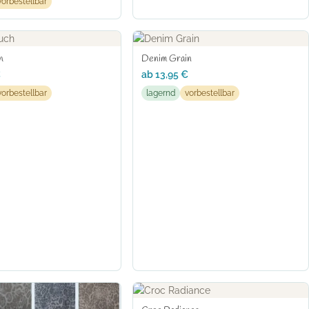
vorbestellbar
h
Denim Grain
€
ab
13,95
€
vorbestellbar
lagernd
vorbestellbar