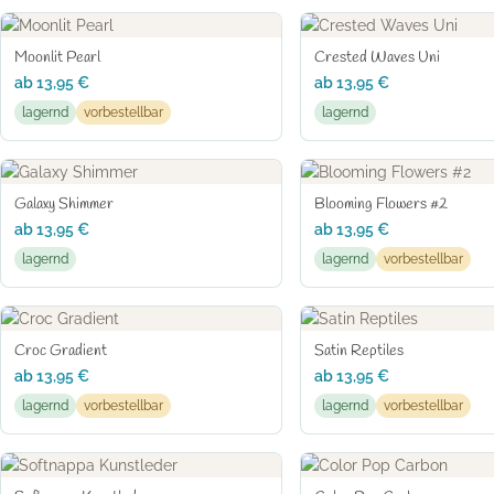
Moonlit Pearl
Crested Waves Uni
ab
13,95
€
ab
13,95
€
lagernd
vorbestellbar
lagernd
Galaxy Shimmer
Blooming Flowers #2
ab
13,95
€
ab
13,95
€
lagernd
lagernd
vorbestellbar
Croc Gradient
Satin Reptiles
ab
13,95
€
ab
13,95
€
lagernd
vorbestellbar
lagernd
vorbestellbar