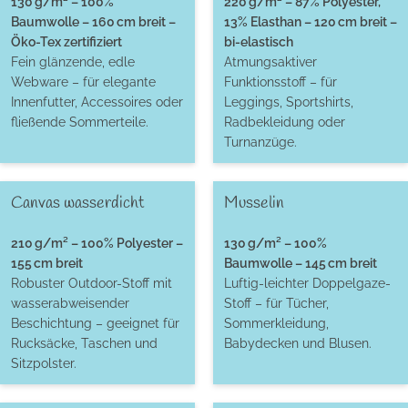
130 g/m² – 100%
220 g/m² – 87% Polyester,
Baumwolle – 160 cm breit –
13% Elasthan – 120 cm breit –
Öko-Tex zertifiziert
bi-elastisch
Fein glänzende, edle
Atmungsaktiver
Webware – für elegante
Funktionsstoff – für
Innenfutter, Accessoires oder
Leggings, Sportshirts,
fließende Sommerteile.
Radbekleidung oder
Turnanzüge.
Canvas wasserdicht
Musselin
210 g/m² – 100% Polyester –
130 g/m² – 100%
155 cm breit
Baumwolle – 145 cm breit
Robuster Outdoor-Stoff mit
Luftig-leichter Doppelgaze-
wasserabweisender
Stoff – für Tücher,
Beschichtung – geeignet für
Sommerkleidung,
Rucksäcke, Taschen und
Babydecken und Blusen.
Sitzpolster.