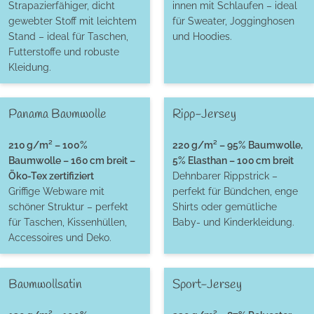
Strapazierfähiger, dicht
innen mit Schlaufen – ideal
gewebter Stoff mit leichtem
für Sweater, Jogginghosen
Stand – ideal für Taschen,
und Hoodies.
Futterstoffe und robuste
Kleidung.
Panama Baumwolle
Ripp-Jersey
210 g/m² – 100%
220 g/m² – 95% Baumwolle,
Baumwolle – 160 cm breit –
5% Elasthan – 100 cm breit
Öko-Tex zertifiziert
Dehnbarer Rippstrick –
Griffige Webware mit
perfekt für Bündchen, enge
schöner Struktur – perfekt
Shirts oder gemütliche
für Taschen, Kissenhüllen,
Baby- und Kinderkleidung.
Accessoires und Deko.
Baumwollsatin
Sport-Jersey