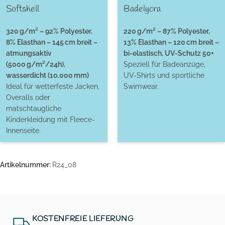
Softshell
Badelycra
320 g/m² – 92% Polyester,
220 g/m² – 87% Polyester,
8% Elasthan – 145 cm breit –
13% Elasthan – 120 cm breit –
atmungsaktiv
bi-elastisch, UV-Schutz 50+
(5000 g/m²/24h),
Speziell für Badeanzüge,
wasserdicht (10.000 mm)
UV-Shirts und sportliche
Ideal für wetterfeste Jacken,
Swimwear.
Overalls oder
matschtaugliche
Kinderkleidung mit Fleece-
Innenseite.
Artikelnummer:
R24_08
KOSTENFREIE LIEFERUNG