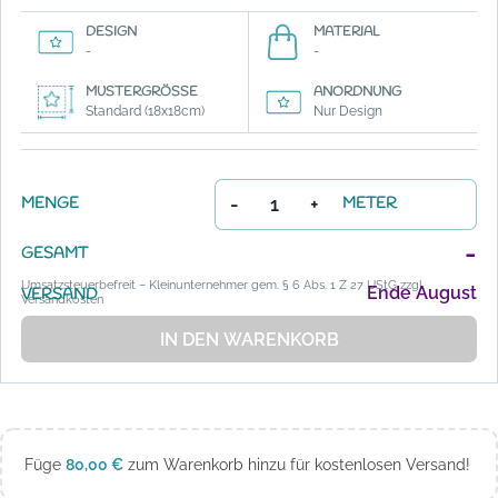
DESIGN
MATERIAL
-
-
MUSTERGRÖSSE
ANORDNUNG
Standard (18x18cm)
Nur Design
-
+
MENGE
METER
-
GESAMT
Umsatzsteuerbefreit – Kleinunternehmer gem. § 6 Abs. 1 Z 27 UStG zzgl.
Ende August
VERSAND
Versandkosten
IN DEN WARENKORB
Füge
80,00
€
zum Warenkorb hinzu für kostenlosen Versand!