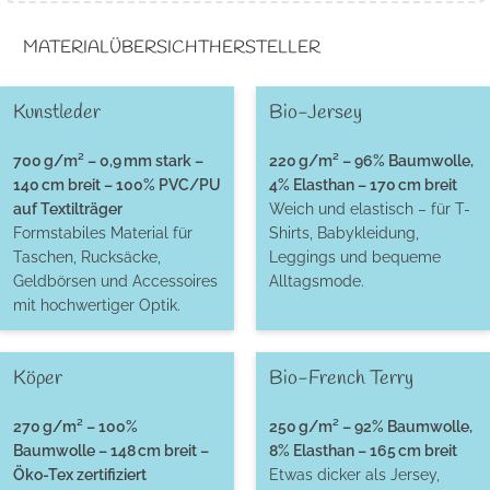
MATERIALÜBERSICHT
HERSTELLER
Kunstleder
Bio-Jersey
700 g/m² – 0,9 mm stark –
220 g/m² – 96% Baumwolle,
140 cm breit – 100% PVC/PU
4% Elasthan – 170 cm breit
auf Textilträger
Weich und elastisch – für T-
Formstabiles Material für
Shirts, Babykleidung,
Taschen, Rucksäcke,
Leggings und bequeme
Geldbörsen und Accessoires
Alltagsmode.
mit hochwertiger Optik.
Köper
Bio-French Terry
270 g/m² – 100%
250 g/m² – 92% Baumwolle,
Baumwolle – 148 cm breit –
8% Elasthan – 165 cm breit
Öko-Tex zertifiziert
Etwas dicker als Jersey,