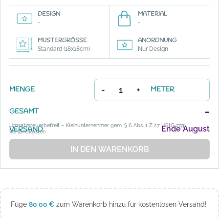
DESIGN
MATERIAL
-
-
MUSTERGRÖSSE
ANORDNUNG
Standard (18x18cm)
Nur Design
-
+
MENGE
METER
-
GESAMT
Umsatzsteuerbefreit – Kleinunternehmer gem. § 6 Abs. 1 Z 27 UStG zzgl.
Ende August
VERSAND
Versandkosten
IN DEN WARENKORB
Füge
80,00
€
zum Warenkorb hinzu für kostenlosen Versand!