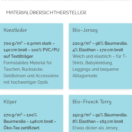
MATERIALÜBERSICHT
HERSTELLER
Kunstleder
Bio-Jersey
700 g/m² – 0,9 mm stark –
220 g/m² – 96% Baumwolle,
140 cm breit – 100% PVC/PU
4% Elasthan – 170 cm breit
auf Textilträger
Weich und elastisch – für T-
Formstabiles Material für
Shirts, Babykleidung,
Taschen, Rucksäcke,
Leggings und bequeme
Geldbörsen und Accessoires
Alltagsmode.
mit hochwertiger Optik.
Köper
Bio-French Terry
270 g/m² – 100%
250 g/m² – 92% Baumwolle,
Baumwolle – 148 cm breit –
8% Elasthan – 165 cm breit
Öko-Tex zertifiziert
Etwas dicker als Jersey,