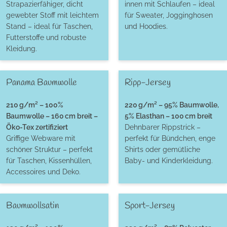
Strapazierfähiger, dicht
innen mit Schlaufen – ideal
gewebter Stoff mit leichtem
für Sweater, Jogginghosen
Stand – ideal für Taschen,
und Hoodies.
Futterstoffe und robuste
Kleidung.
Panama Baumwolle
Ripp-Jersey
210 g/m² – 100%
220 g/m² – 95% Baumwolle,
Baumwolle – 160 cm breit –
5% Elasthan – 100 cm breit
Öko-Tex zertifiziert
Dehnbarer Rippstrick –
Griffige Webware mit
perfekt für Bündchen, enge
schöner Struktur – perfekt
Shirts oder gemütliche
für Taschen, Kissenhüllen,
Baby- und Kinderkleidung.
Accessoires und Deko.
Baumwollsatin
Sport-Jersey