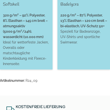
Softshell
Badelycra
320 g/m² – 92% Polyester,
220 g/m² – 87% Polyester,
8% Elasthan – 145 cm breit –
13% Elasthan – 120 cm breit –
atmungsaktiv
bi-elastisch, UV-Schutz 50+
(5000 g/m²/24h),
Speziell für Badeanzüge,
wasserdicht (10.000 mm)
UV-Shirts und sportliche
Ideal für wetterfeste Jacken,
Swimwear.
Overalls oder
matschtaugliche
Kinderkleidung mit Fleece-
Innenseite.
Artikelnummer:
R24_09
KOSTENFREIE LIEFERUNG