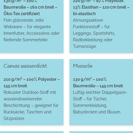
130 g/m² – 100%
220 g/m² – 87% Polyester,
Baumwolle – 160 cm breit –
13% Elasthan – 120 cm breit –
Öko-Tex zertifiziert
bi-elastisch
Fein glänzende, edle
Atmungsaktiver
Webware – für elegante
Funktionsstoff – für
Innenfutter, Accessoires oder
Leggings, Sportshirts,
fließende Sommerteile.
Radbekleidung oder
Turnanzüge.
Canvas wasserdicht
Musselin
210 g/m² – 100% Polyester –
130 g/m² – 100%
155 cm breit
Baumwolle – 145 cm breit
Robuster Outdoor-Stoff mit
Luftig-leichter Doppelgaze-
wasserabweisender
Stoff – für Tücher,
Beschichtung – geeignet für
Sommerkleidung,
Rucksäcke, Taschen und
Babydecken und Blusen.
Sitzpolster.