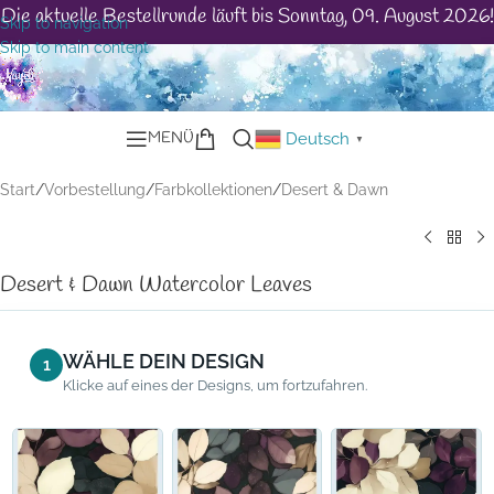
Die aktuelle Bestellrunde läuft bis Sonntag, 09. August 2026!
Skip to navigation
Skip to main content
MENÜ
Deutsch
▼
Start
/
Vorbestellung
/
Farbkollektionen
/
Desert & Dawn
Desert & Dawn Watercolor Leaves
WÄHLE DEIN DESIGN
1
Klicke auf eines der Designs, um fortzufahren.