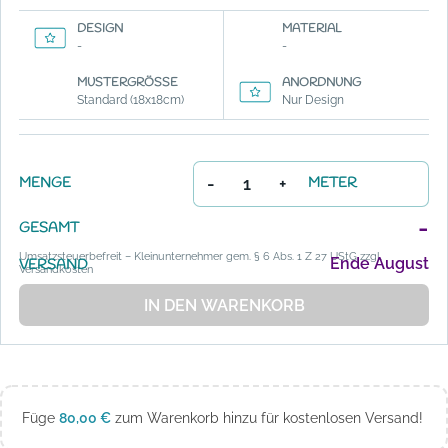
DESIGN
MATERIAL
-
-
MUSTERGRÖSSE
ANORDNUNG
Standard (18x18cm)
Nur Design
-
+
MENGE
METER
-
GESAMT
Umsatzsteuerbefreit – Kleinunternehmer gem. § 6 Abs. 1 Z 27 UStG zzgl.
Ende August
VERSAND
Versandkosten
IN DEN WARENKORB
Füge
80,00
€
zum Warenkorb hinzu für kostenlosen Versand!