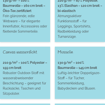
130 g/m² – 100%
220 g/m² – 87% Polyester,
Baumwolle – 160 cm breit –
13% Elasthan – 120 cm breit –
Öko-Tex zertifiziert
bi-elastisch
Fein glänzende, edle
Atmungsaktiver
Webware – für elegante
Funktionsstoff – für
Innenfutter, Accessoires oder
Leggings, Sportshirts,
fließende Sommerteile.
Radbekleidung oder
Turnanzüge.
Canvas wasserdicht
Musselin
210 g/m² – 100% Polyester –
130 g/m² – 100%
155 cm breit
Baumwolle – 145 cm breit
Robuster Outdoor-Stoff mit
Luftig-leichter Doppelgaze-
wasserabweisender
Stoff – für Tücher,
Beschichtung – geeignet für
Sommerkleidung,
Rucksäcke, Taschen und
Babydecken und Blusen.
Sitzpolster.