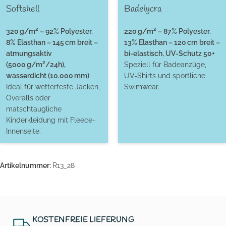
Softshell
Badelycra
320 g/m² – 92% Polyester,
220 g/m² – 87% Polyester,
8% Elasthan – 145 cm breit –
13% Elasthan – 120 cm breit –
atmungsaktiv
bi-elastisch, UV-Schutz 50+
(5000 g/m²/24h),
Speziell für Badeanzüge,
wasserdicht (10.000 mm)
UV-Shirts und sportliche
Ideal für wetterfeste Jacken,
Swimwear.
Overalls oder
matschtaugliche
Kinderkleidung mit Fleece-
Innenseite.
Artikelnummer:
R13_28
KOSTENFREIE LIEFERUNG