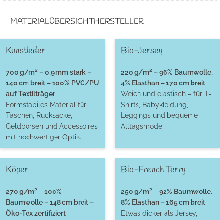
MATERIALÜBERSICHT
HERSTELLER
Kunstleder
Bio-Jersey
700 g/m² – 0,9 mm stark –
220 g/m² – 96% Baumwolle,
140 cm breit – 100% PVC/PU
4% Elasthan – 170 cm breit
auf Textilträger
Weich und elastisch – für T-
Formstabiles Material für
Shirts, Babykleidung,
Taschen, Rucksäcke,
Leggings und bequeme
Geldbörsen und Accessoires
Alltagsmode.
mit hochwertiger Optik.
Köper
Bio-French Terry
270 g/m² – 100%
250 g/m² – 92% Baumwolle,
Baumwolle – 148 cm breit –
8% Elasthan – 165 cm breit
Öko-Tex zertifiziert
Etwas dicker als Jersey,