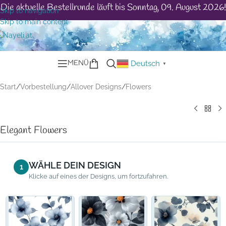
Die aktuelle Bestellrunde läuft bis Sonntag, 09. August 2026!
Skip to navigation
Skip to main content
MENÜ
Deutsch
▼
Start
/
Vorbestellung
/
Allover Designs
/
Flowers
Elegant Flowers
WÄHLE DEIN DESIGN
1
Klicke auf eines der Designs, um fortzufahren.