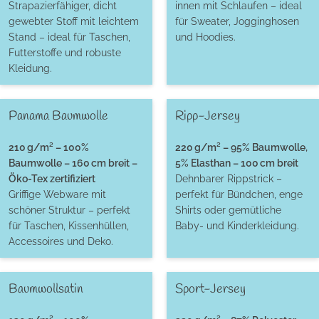
Strapazierfähiger, dicht
innen mit Schlaufen – ideal
gewebter Stoff mit leichtem
für Sweater, Jogginghosen
Stand – ideal für Taschen,
und Hoodies.
Futterstoffe und robuste
Kleidung.
Panama Baumwolle
Ripp-Jersey
210 g/m² – 100%
220 g/m² – 95% Baumwolle,
Baumwolle – 160 cm breit –
5% Elasthan – 100 cm breit
Öko-Tex zertifiziert
Dehnbarer Rippstrick –
Griffige Webware mit
perfekt für Bündchen, enge
schöner Struktur – perfekt
Shirts oder gemütliche
für Taschen, Kissenhüllen,
Baby- und Kinderkleidung.
Accessoires und Deko.
Baumwollsatin
Sport-Jersey