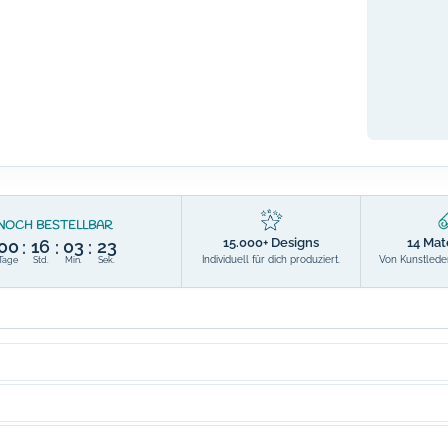
NOCH BESTELLBAR
15.000+ Designs
14 Mat
00
16
03
22
:
:
:
Individuell für dich produziert.
Von Kunstleder
Tage
Std.
Min.
Sek.