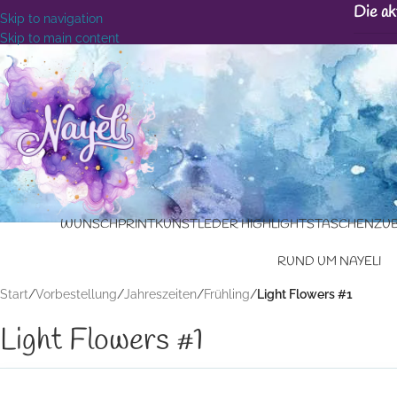
Die ak
Skip to navigation
Skip to main content
WUNSCHPRINT
KUNSTLEDER HIGHLIGHTS
TASCHENZU
RUND UM NAYELI
Start
/
Vorbestellung
/
Jahreszeiten
/
Frühling
/
Light Flowers #1
Light Flowers #1