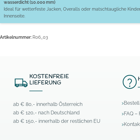
wasserdicht (10.000 mm)
Ideal für wetterfeste Jacken, Overalls oder matschtaugliche Kinde
Innenseite.
Artikelnummer:
R06_03
KOSTENFREIE
LIEFERUNG
Bestel
ab € 80,- innerhalb Österreich
ab € 120,- nach Deutschland
FAQ – 
ab € 150,- innerhalb der restlichen EU
Kontak