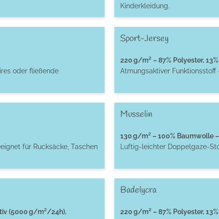
Kinderkleidung.
Sport-Jersey
220 g/m² – 87% Polyester, 13% 
res oder fließende
Atmungsaktiver Funktionsstoff 
Musselin
130 g/m² – 100% Baumwolle – 
eignet für Rucksäcke, Taschen
Luftig-leichter Doppelgaze-St
Badelycra
tiv (5000 g/m²/24h),
220 g/m² – 87% Polyester, 13% 