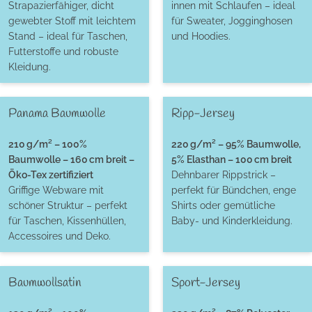
Strapazierfähiger, dicht
innen mit Schlaufen – ideal
gewebter Stoff mit leichtem
für Sweater, Jogginghosen
Stand – ideal für Taschen,
und Hoodies.
Futterstoffe und robuste
Kleidung.
Panama Baumwolle
Ripp-Jersey
210 g/m² – 100%
220 g/m² – 95% Baumwolle,
Baumwolle – 160 cm breit –
5% Elasthan – 100 cm breit
Öko-Tex zertifiziert
Dehnbarer Rippstrick –
Griffige Webware mit
perfekt für Bündchen, enge
schöner Struktur – perfekt
Shirts oder gemütliche
für Taschen, Kissenhüllen,
Baby- und Kinderkleidung.
Accessoires und Deko.
Baumwollsatin
Sport-Jersey