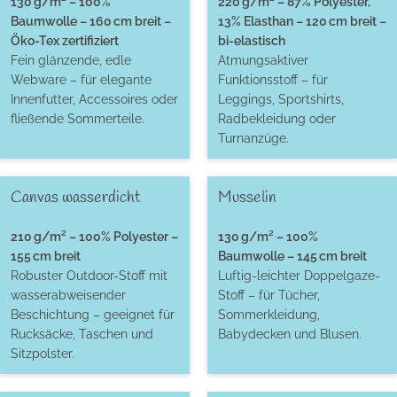
130 g/m² – 100%
220 g/m² – 87% Polyester,
Baumwolle – 160 cm breit –
13% Elasthan – 120 cm breit –
Öko-Tex zertifiziert
bi-elastisch
Fein glänzende, edle
Atmungsaktiver
Webware – für elegante
Funktionsstoff – für
Innenfutter, Accessoires oder
Leggings, Sportshirts,
fließende Sommerteile.
Radbekleidung oder
Turnanzüge.
Canvas wasserdicht
Musselin
210 g/m² – 100% Polyester –
130 g/m² – 100%
155 cm breit
Baumwolle – 145 cm breit
Robuster Outdoor-Stoff mit
Luftig-leichter Doppelgaze-
wasserabweisender
Stoff – für Tücher,
Beschichtung – geeignet für
Sommerkleidung,
Rucksäcke, Taschen und
Babydecken und Blusen.
Sitzpolster.