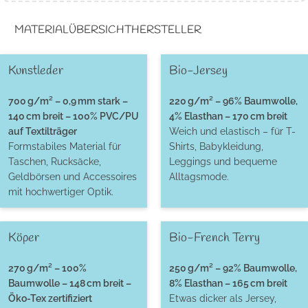
MATERIALÜBERSICHT
HERSTELLER
Kunstleder
Bio-Jersey
700 g/m² – 0,9 mm stark –
220 g/m² – 96% Baumwolle,
140 cm breit – 100% PVC/PU
4% Elasthan – 170 cm breit
auf Textilträger
Weich und elastisch – für T-
Formstabiles Material für
Shirts, Babykleidung,
Taschen, Rucksäcke,
Leggings und bequeme
Geldbörsen und Accessoires
Alltagsmode.
mit hochwertiger Optik.
Köper
Bio-French Terry
270 g/m² – 100%
250 g/m² – 92% Baumwolle,
Baumwolle – 148 cm breit –
8% Elasthan – 165 cm breit
Öko-Tex zertifiziert
Etwas dicker als Jersey,