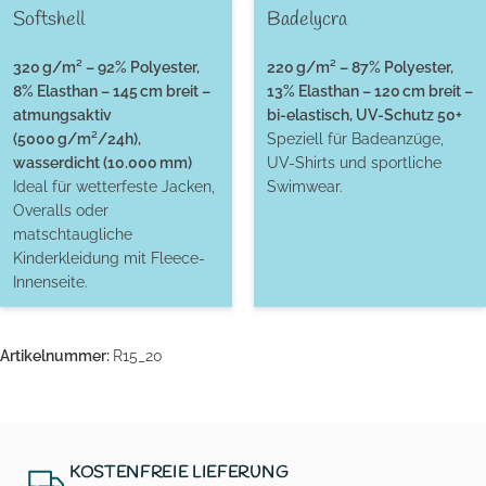
Softshell
Badelycra
320 g/m² – 92% Polyester,
220 g/m² – 87% Polyester,
8% Elasthan – 145 cm breit –
13% Elasthan – 120 cm breit –
atmungsaktiv
bi-elastisch, UV-Schutz 50+
(5000 g/m²/24h),
Speziell für Badeanzüge,
wasserdicht (10.000 mm)
UV-Shirts und sportliche
Ideal für wetterfeste Jacken,
Swimwear.
Overalls oder
matschtaugliche
Kinderkleidung mit Fleece-
Innenseite.
Artikelnummer:
R15_20
KOSTENFREIE LIEFERUNG