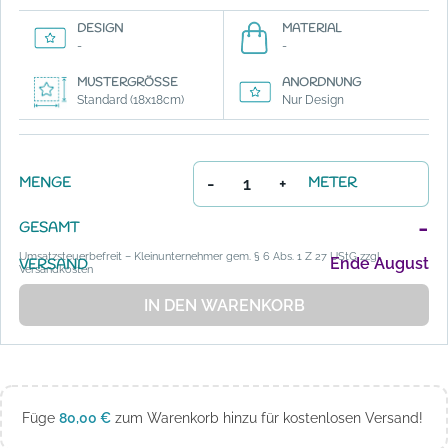
DESIGN
MATERIAL
-
-
MUSTERGRÖSSE
ANORDNUNG
Standard (18x18cm)
Nur Design
-
+
MENGE
METER
-
GESAMT
Umsatzsteuerbefreit – Kleinunternehmer gem. § 6 Abs. 1 Z 27 UStG zzgl.
Ende August
VERSAND
Versandkosten
IN DEN WARENKORB
Füge
80,00
€
zum Warenkorb hinzu für kostenlosen Versand!