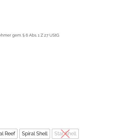
ehmer gem. § 6 Abs. 1 Z 27 UStG
al Reef
Spiral Shell
Star Shell