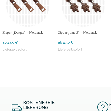
Zipper „Dangle“ – Multipack
Zipper „Leaf 2“ – Multipack
ab
4,50
€
ab
4,50
€
Lieferzeit:
sofort
Lieferzeit:
sofort
KOSTENFREIE
LIEFERUNG