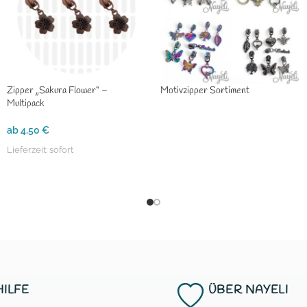
Zipper „Sakura Flower“ –
Motivzipper Sortiment
Multipack
ab
4,50
€
Lieferzeit:
sofort
HILFE
ÜBER NAYELI