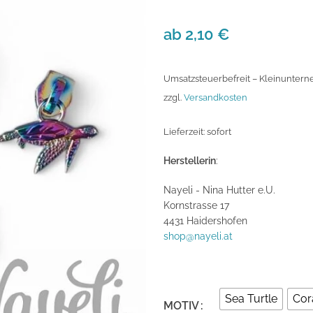
ab
2,10
€
Umsatzsteuerbefreit – Kleinuntern
zzgl.
Versandkosten
Lieferzeit:
sofort
Herstellerin
:
Nayeli - Nina Hutter e.U.
Kornstrasse 17
4431 Haidershofen
shop@nayeli.at
Sea Turtle
Cor
MOTIV