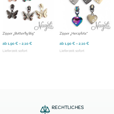
Zipper „Butterfly Big“
Zipper „Herzpfote“
ab
1,90
€
–
2,10
€
ab
1,90
€
–
2,10
€
Lieferzeit:
sofort
Lieferzeit:
sofort
RECHTLICHES