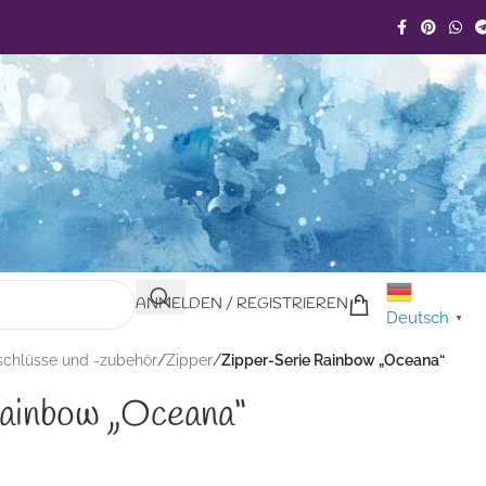
ANMELDEN / REGISTRIEREN
Deutsch
▼
schlüsse und -zubehör
/
Zipper
/
Zipper-Serie Rainbow „Oceana“
ainbow „Oceana“