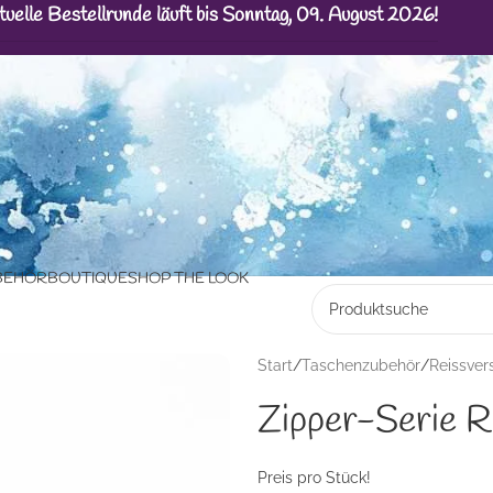
tuelle Bestellrunde läuft bis Sonntag, 09. August 2026!
BEHÖR
BOUTIQUE
SHOP THE LOOK
Start
/
Taschenzubehör
/
Reissver
Zipper-Serie R
Preis pro Stück!