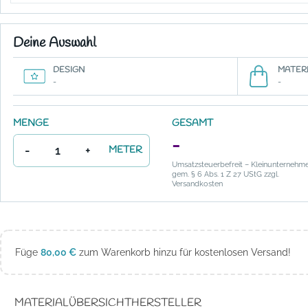
Deine Auswahl
DESIGN
MATERI
-
-
MENGE
GESAMT
-
-
+
METER
Umsatzsteuerbefreit – Kleinunternehm
gem. § 6 Abs. 1 Z 27 UStG zzgl.
Versandkosten
Füge
80,00
€
zum Warenkorb hinzu für kostenlosen Versand!
MATERIALÜBERSICHT
HERSTELLER