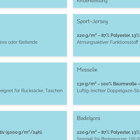
Kinderkleidung.
Sport-Jersey
220 g/m² – 87% Polyester, 13% 
res oder fließende
Atmungsaktiver Funktionsstoff 
Musselin
130 g/m² – 100% Baumwolle – 
eignet für Rucksäcke, Taschen
Luftig-leichter Doppelgaze-St
Badelycra
tiv (5000 g/m²/24h),
220 g/m² – 87% Polyester, 13% 
Speziell für Badeanzüge, UV-S