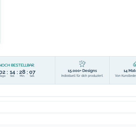
NOCH BESTELLBAR
15.000+ Designs
14 Mat
02
14
28
06
:
:
:
Individuell für dich produziert.
Von Kunstleder
Tage
Std.
Min.
Sek.