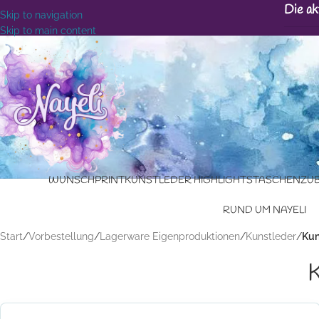
Die ak
Skip to navigation
Skip to main content
WUNSCHPRINT
KUNSTLEDER HIGHLIGHTS
TASCHENZU
RUND UM NAYELI
Start
/
Vorbestellung
/
Lagerware Eigenproduktionen
/
Kunstleder
/
Kun
K