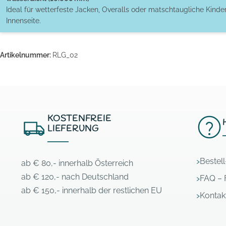
Ideal für wetterfeste Jacken, Overalls oder matschtaugliche Kinde
Innenseite.
Artikelnummer:
RLG_02
KOSTENFREIE
LIEFERUNG
Bestel
ab € 80,- innerhalb Österreich
ab € 120,- nach Deutschland
FAQ – 
ab € 150,- innerhalb der restlichen EU
Kontak