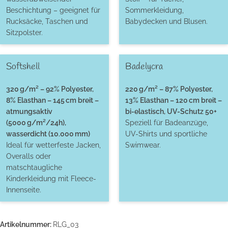
Beschichtung – geeignet für
Sommerkleidung,
Rucksäcke, Taschen und
Babydecken und Blusen.
Sitzpolster.
Softshell
Badelycra
320 g/m² – 92% Polyester,
220 g/m² – 87% Polyester,
8% Elasthan – 145 cm breit –
13% Elasthan – 120 cm breit –
atmungsaktiv
bi-elastisch, UV-Schutz 50+
(5000 g/m²/24h),
Speziell für Badeanzüge,
wasserdicht (10.000 mm)
UV-Shirts und sportliche
Ideal für wetterfeste Jacken,
Swimwear.
Overalls oder
matschtaugliche
Kinderkleidung mit Fleece-
Innenseite.
Artikelnummer:
RLG_03