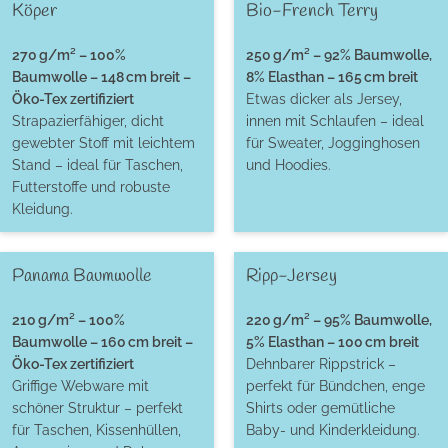
Köper
Bio-French Terry
270 g/m² – 100%
250 g/m² – 92% Baumwolle,
Baumwolle – 148 cm breit –
8% Elasthan – 165 cm breit
Öko-Tex zertifiziert
Etwas dicker als Jersey,
Strapazierfähiger, dicht
innen mit Schlaufen – ideal
gewebter Stoff mit leichtem
für Sweater, Jogginghosen
Stand – ideal für Taschen,
und Hoodies.
Futterstoffe und robuste
Kleidung.
Panama Baumwolle
Ripp-Jersey
210 g/m² – 100%
220 g/m² – 95% Baumwolle,
Baumwolle – 160 cm breit –
5% Elasthan – 100 cm breit
Öko-Tex zertifiziert
Dehnbarer Rippstrick –
Griffige Webware mit
perfekt für Bündchen, enge
schöner Struktur – perfekt
Shirts oder gemütliche
für Taschen, Kissenhüllen,
Baby- und Kinderkleidung.