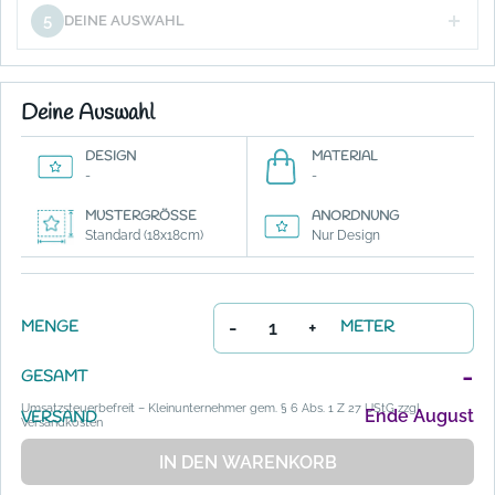
5
DEINE AUSWAHL
Deine Auswahl
DESIGN
MATERIAL
-
-
MUSTERGRÖSSE
ANORDNUNG
Standard (18x18cm)
Nur Design
-
+
MENGE
METER
-
GESAMT
Umsatzsteuerbefreit – Kleinunternehmer gem. § 6 Abs. 1 Z 27 UStG zzgl.
Ende August
VERSAND
Versandkosten
IN DEN WARENKORB