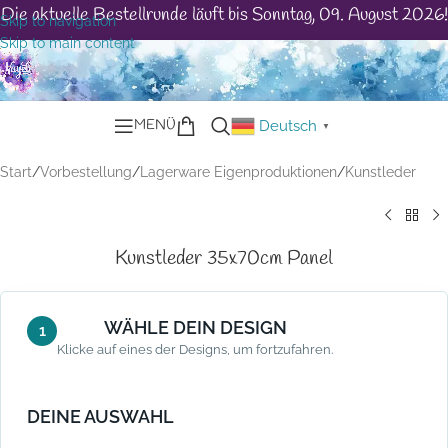
Die aktuelle Bestellrunde läuft bis Sonntag, 09. August 2026!
Skip to navigation
Skip to main content
MENÜ
Deutsch
▼
Start
/
Vorbestellung
/
Lagerware Eigenproduktionen
/
Kunstleder
Kunstleder 35x70cm Panel
WÄHLE DEIN DESIGN
1
Klicke auf eines der Designs, um fortzufahren.
DEINE AUSWAHL