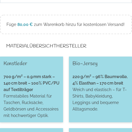
Füge
80,00
€
zum Warenkorb hinzu für kostenlosen Versand!
MATERIALÜBERSICHT
HERSTELLER
Kunstleder
Bio-Jersey
700 g/m² – 0,9 mm stark –
220 g/m² – 96% Baumwolle,
140 cm breit – 100% PVC/PU
4% Elasthan – 170 cm breit
auf Textilträger
Weich und elastisch – für T-
Formstabiles Material für
Shirts, Babykleidung,
Taschen, Rucksäcke,
Leggings und bequeme
Geldbörsen und Accessoires
Alltagsmode.
mit hochwertiger Optik.