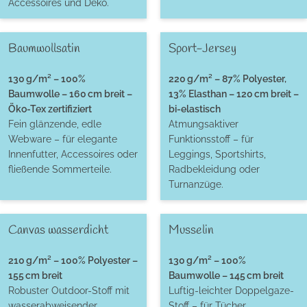
Accessoires und Deko.
Baumwollsatin
Sport-Jersey
130 g/m² – 100%
220 g/m² – 87% Polyester,
Baumwolle – 160 cm breit –
13% Elasthan – 120 cm breit –
Öko-Tex zertifiziert
bi-elastisch
Fein glänzende, edle
Atmungsaktiver
Webware – für elegante
Funktionsstoff – für
Innenfutter, Accessoires oder
Leggings, Sportshirts,
fließende Sommerteile.
Radbekleidung oder
Turnanzüge.
Canvas wasserdicht
Musselin
210 g/m² – 100% Polyester –
130 g/m² – 100%
155 cm breit
Baumwolle – 145 cm breit
Robuster Outdoor-Stoff mit
Luftig-leichter Doppelgaze-
wasserabweisender
Stoff – für Tücher,