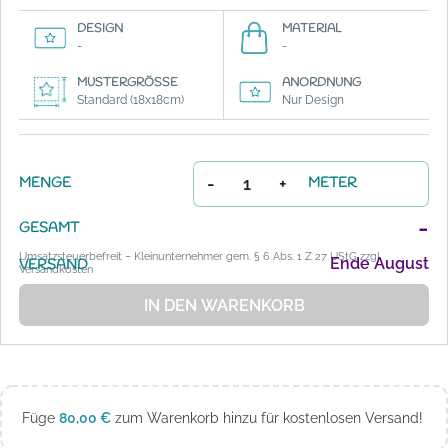
DESIGN
MATERIAL
-
-
MUSTERGRÖSSE
ANORDNUNG
Standard (18x18cm)
Nur Design
-
+
MENGE
METER
-
GESAMT
Umsatzsteuerbefreit – Kleinunternehmer gem. § 6 Abs. 1 Z 27 UStG zzgl.
Ende August
VERSAND
Versandkosten
IN DEN WARENKORB
Füge
80,00
€
zum Warenkorb hinzu für kostenlosen Versand!