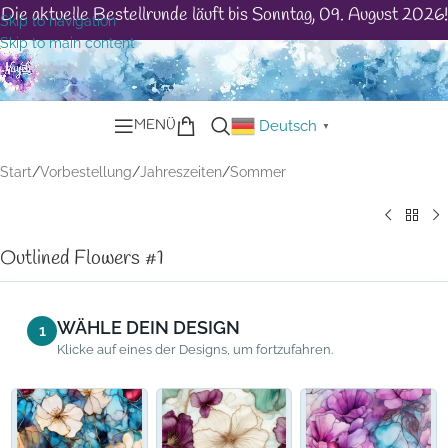
Die aktuelle Bestellrunde läuft bis Sonntag, 09. August 2026!
Skip to navigation
Skip to main content
MENÜ
Deutsch
▼
Start
/
Vorbestellung
/
Jahreszeiten
/
Sommer
Outlined Flowers #1
WÄHLE DEIN DESIGN
1
Klicke auf eines der Designs, um fortzufahren.