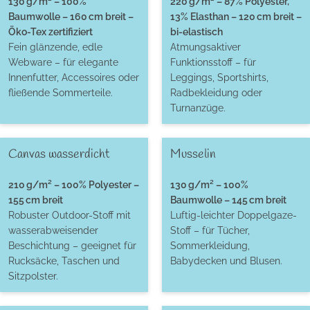
130 g/m² – 100%
220 g/m² – 87% Polyester,
Baumwolle – 160 cm breit –
13% Elasthan – 120 cm breit –
Öko-Tex zertifiziert
bi-elastisch
Fein glänzende, edle
Atmungsaktiver
Webware – für elegante
Funktionsstoff – für
Innenfutter, Accessoires oder
Leggings, Sportshirts,
fließende Sommerteile.
Radbekleidung oder
Turnanzüge.
Canvas wasserdicht
Musselin
210 g/m² – 100% Polyester –
130 g/m² – 100%
155 cm breit
Baumwolle – 145 cm breit
Robuster Outdoor-Stoff mit
Luftig-leichter Doppelgaze-
wasserabweisender
Stoff – für Tücher,
Beschichtung – geeignet für
Sommerkleidung,
Rucksäcke, Taschen und
Babydecken und Blusen.
Sitzpolster.