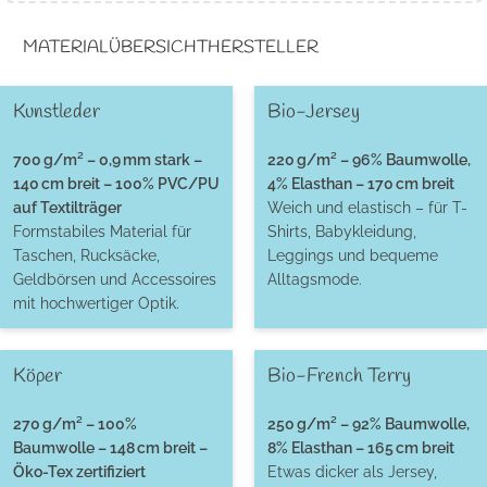
MATERIALÜBERSICHT
HERSTELLER
Kunstleder
Bio-Jersey
700 g/m² – 0,9 mm stark –
220 g/m² – 96% Baumwolle,
140 cm breit – 100% PVC/PU
4% Elasthan – 170 cm breit
auf Textilträger
Weich und elastisch – für T-
Formstabiles Material für
Shirts, Babykleidung,
Taschen, Rucksäcke,
Leggings und bequeme
Geldbörsen und Accessoires
Alltagsmode.
mit hochwertiger Optik.
Köper
Bio-French Terry
270 g/m² – 100%
250 g/m² – 92% Baumwolle,
Baumwolle – 148 cm breit –
8% Elasthan – 165 cm breit
Öko-Tex zertifiziert
Etwas dicker als Jersey,