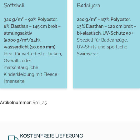
Softshell
Badelycra
320 g/m² – 92% Polyester,
220 g/m² – 87% Polyester,
8% Elasthan – 145 cm breit –
13% Elasthan – 120 cm breit –
atmungsaktiv
bi-elastisch, UV-Schutz 50+
(5000 g/m²/24h),
Speziell für Badeanzüge,
wasserdicht (10.000 mm)
UV-Shirts und sportliche
Ideal für wetterfeste Jacken,
Swimwear.
Overalls oder
matschtaugliche
Kinderkleidung mit Fleece-
Innenseite.
Artikelnummer:
R01_25
KOSTENFREIE LIEFERUNG