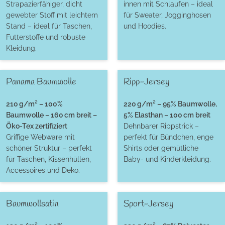
Strapazierfähiger, dicht
innen mit Schlaufen – ideal
gewebter Stoff mit leichtem
für Sweater, Jogginghosen
Stand – ideal für Taschen,
und Hoodies.
Futterstoffe und robuste
Kleidung.
Panama Baumwolle
Ripp-Jersey
210 g/m² – 100%
220 g/m² – 95% Baumwolle,
Baumwolle – 160 cm breit –
5% Elasthan – 100 cm breit
Öko-Tex zertifiziert
Dehnbarer Rippstrick –
Griffige Webware mit
perfekt für Bündchen, enge
schöner Struktur – perfekt
Shirts oder gemütliche
für Taschen, Kissenhüllen,
Baby- und Kinderkleidung.
Accessoires und Deko.
Baumwollsatin
Sport-Jersey